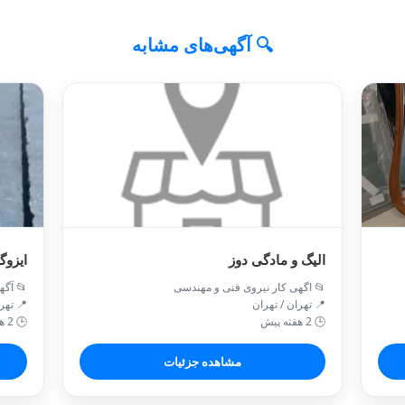
🔍 آگهی‌های مشابه
الیگ و مادگی دوز
ایزوگ
📂 اگهی کار نیروی فنی و مهندسی
📂 آگه
📍 تهران / تهران
📍 تهر
🕒 2 هفته پیش
🕒 2 هفته پیش
مشاهده جزئیات