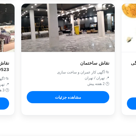
گی
نقاش ساختمان
نقاش 
9523
📂 آگهی کار عمران و ساخت سازی
📍 تهران / تهران
📂 اگه
🕒 2 هفته پیش
📍 تهر
🕒 3 هفته پیش
مشاهده جزئیات