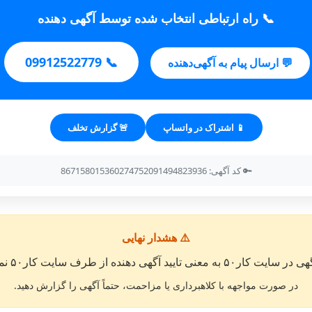
📞 راه ارتباطی انتخاب شده توسط آگهی دهنده
📞 09912522779
💬 ارسال پیام به آگهی‌دهنده
📱 اشتراک در واتساپ
🚨 گزارش تخلف
🔑 کد آگهی: 867158015360274752091494823936
⚠️ هشدار نهایی
معنی تایید آگهی دهنده از طرف سایت کار۵۰ نمی باشد. »
در صورت مواجهه با کلاهبرداری یا مزاحمت، حتماً آگهی را گزارش دهید.