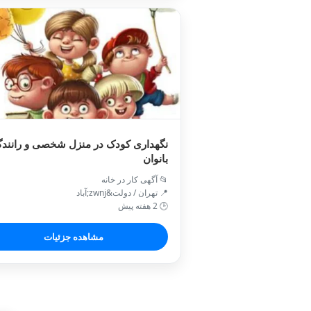
نگهداری کودک در منزل شخصی و رانند
بانوان
📂 آگهی کار در خانه
📍 تهران / دولت&zwnj;آباد
🕒 2 هفته پیش
مشاهده جزئیات