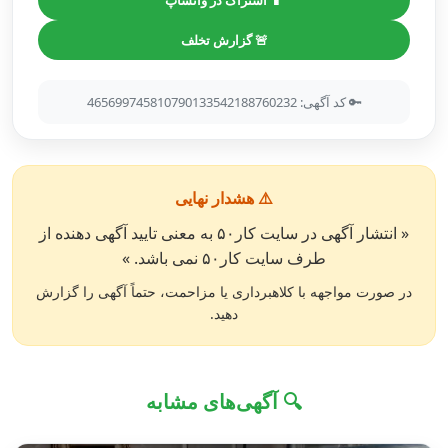
📱 اشتراک در واتساپ
🚨 گزارش تخلف
🔑 کد آگهی: 465699745810790133542188760232
⚠️ هشدار نهایی
« انتشار آگهی در سایت کار۵۰ به معنی تایید آگهی دهنده از
طرف سایت کار۵۰ نمی باشد. »
در صورت مواجهه با کلاهبرداری یا مزاحمت، حتماً آگهی را گزارش
دهید.
🔍 آگهی‌های مشابه