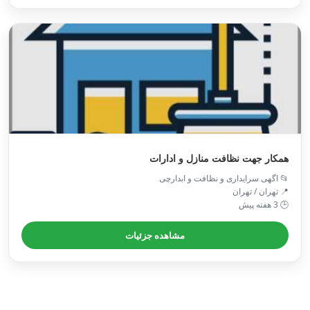
همکار جهت نظافت منازل و ادارات
📂 اگهی سرایداری و نظافت و ابدارچی
📍 تهران / تهران
🕒 3 هفته پیش
مشاهده جزئیات