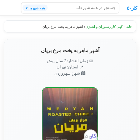
کار۵۰
همه شهرها ▼
خانه
›
آگهی کار رستوران و آشپزی
›
آشپز ماهر به پخت مرغ بریان
آشپز ماهر به پخت مرغ بریان
📅 زمان انتشار: 2 سال پیش
📍 استان: تهران
🏙️ شهر: سهروردی