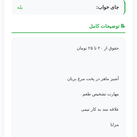
جای خواب:
بله
📝 توضیحات کامل
حقوق از ۲۰ تا ۲۵ تومان
آشپز ماهر در پخت مرغ بریان
مهارت تشخیص طعم
علاقه مند به کار تیمی
مزایا