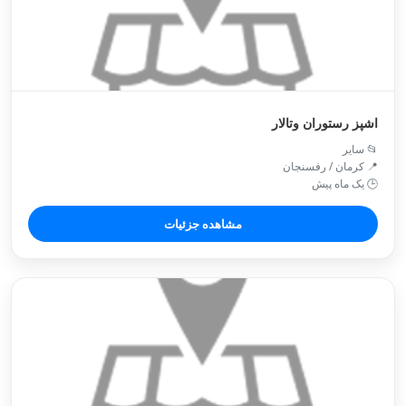
اشپز رستوران وتالار
📂 سایر
📍 کرمان / رفسنجان
🕒 یک ماه پیش
مشاهده جزئیات