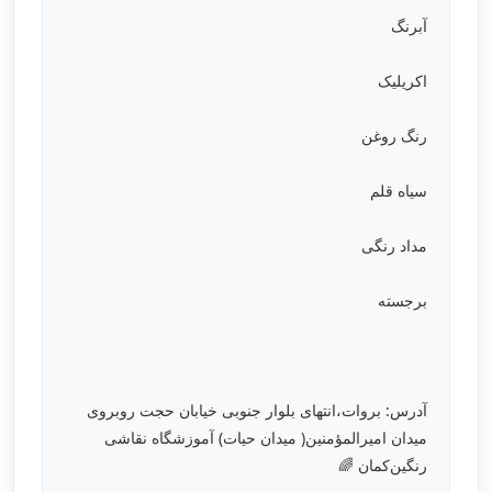
آبرنگ
اکریلیک
رنگ روغن
سیاه قلم
مداد رنگی
برجسته
آدرس: بروات،انتهای بلوار جنوبی خیابان حجت روبروی
میدان امیرالمؤمنین( میدان حیات) آموزشگاه نقاشی
رنگین‌کمان 🌈