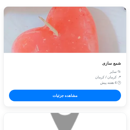
شمع سازی
📂 سایر
📍 کرمان / کرمان
🕒 4 هفته پیش
مشاهده جزئیات