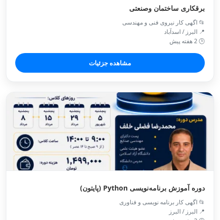
برقکاری ساختمان وصنعتی
📂 اگهی کار نیروی فنی و مهندسی
📍 البرز / اسدآباد
🕒 2 هفته پیش
مشاهده جزئیات
دوره آموزش برنامه‌نویسی Python (پایتون)
📂 اگهی کار برنامه نویسی و فناوری
📍 البرز / البرز