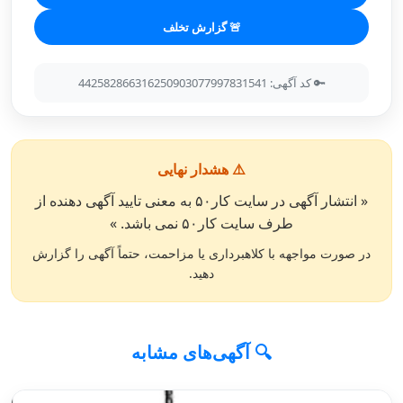
🚨 گزارش تخلف
🔑 کد آگهی: 442582866316250903077997831541
⚠️ هشدار نهایی
« انتشار آگهی در سایت کار۵۰ به معنی تایید آگهی دهنده از
طرف سایت کار۵۰ نمی باشد. »
در صورت مواجهه با کلاهبرداری یا مزاحمت، حتماً آگهی را گزارش
دهید.
🔍 آگهی‌های مشابه