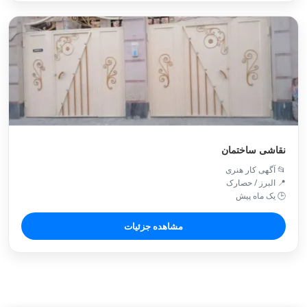
نقاشی ساختمان
📂 آگهی کار هنری
📍 البرز / حصارک
🕒 یک ماه پیش
مشاهده جزئیات