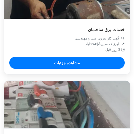
خدمات برق ساختمان
📂 اگهی کار نیروی فنی و مهندسی
📍 البرز / حسین&zwnj;آباد
🕒 3 روز قبل
مشاهده جزئیات