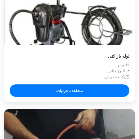
لوله باز کنی
📂 سایر
📍 البرز / البرز
🕒 یک هفته پیش
مشاهده جزئیات