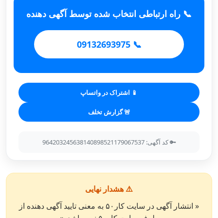
📞 راه ارتباطی انتخاب شده توسط آگهی دهنده
📞 09132693975
📱 اشتراک در واتساپ
🚨 گزارش تخلف
🔑 کد آگهی: 964203245638140898521179067537
⚠️ هشدار نهایی
« انتشار آگهی در سایت کار۵۰ به معنی تایید آگهی دهنده از