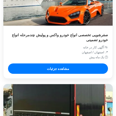
صفرشویی تخصصی انواع خودرو واکس و پولیش چندمرحله انواع
خودرو تضمینی
📂 آگهی کار در خانه
📍 اصفهان / اصفهان
🕒 یک ماه پیش
مشاهده جزئیات