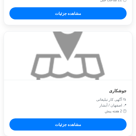
مشاهده جزئیات
جوشکاری
📂 آگهی کار تبلیغاتی
📍 اصفهان / آبشار
🕒 2 هفته پیش
مشاهده جزئیات