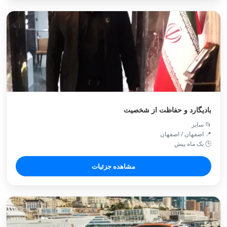
بادیگارد و حفاظت از شخصیت
📂 سایر
📍 اصفهان / اصفهان
🕒 یک ماه پیش
مشاهده جزئیات