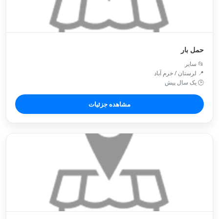
حمل بار
📂 سایر
📍 لرستان / خرم آباد
🕒 یک سال پیش
مشاهده جزئیات