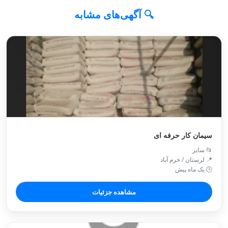
🔍 آگهی‌های مشابه
سیمان کار حرفه ای
📂 سایر
📍 لرستان / خرم آباد
🕒 یک ماه پیش
مشاهده جزئیات