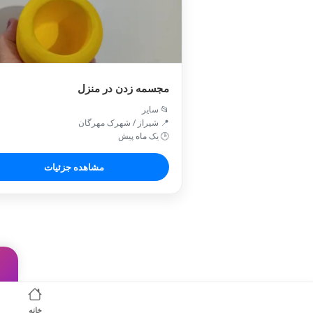
مجسمه زدن در منزل
📂 سایر
📍 شیراز / شهرک مهرگان
🕒 یک ماه پیش
مشاهده جزئیات
خانه