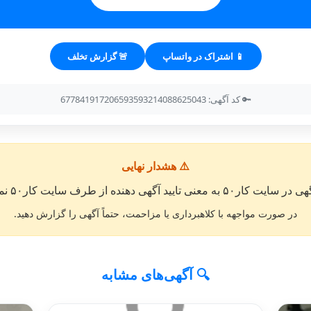
📱 اشتراک در واتساپ
🚨 گزارش تخلف
🔑 کد آگهی: 677841917206593593214088625043
⚠️ هشدار نهایی
معنی تایید آگهی دهنده از طرف سایت کار۵۰ نمی باشد. »
در صورت مواجهه با کلاهبرداری یا مزاحمت، حتماً آگهی را گزارش دهید.
🔍 آگهی‌های مشابه