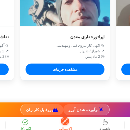
اپراتورحفاری معدن
نقاش
📂 اگهی کار نیروی فنی و مهندسی
📂 آگه
📍 شیراز / شیراز
📍 شیر
🕒 2 ماه پیش
🕒 2 ماه پیش
مشاهده جزئیات
👥
🌟
برآورده شدن آرزو
پروفایل کاربران
اکسپلور
داشبورد
آگهی کار