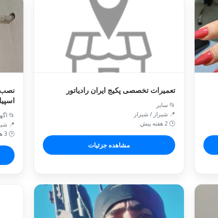
تعمیرات تخصصی پکیج ایران رادیاتور
نصب،
اسپی
📂 سایر
📍 شیراز / شیراز
📂 اگه
🕒 2 هفته پیش
📍 شیر
🕒 3 هفته پیش
مشاهده جزئیات