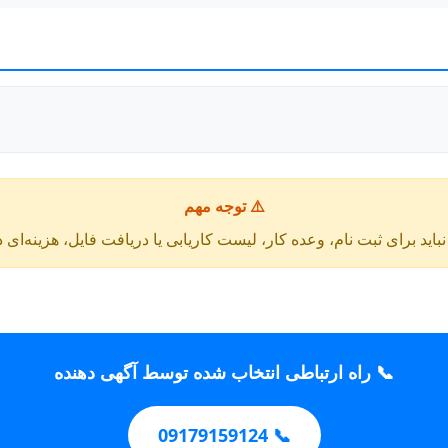
⚠️ توجه مهم
باید برای ثبت نام، وعده کار، لیست کاریابی یا دریافت فایل، هزینه‌ای 
📞 راه ارتباطی انتخاب شده توسط آگهی دهنده
📞 09179159124