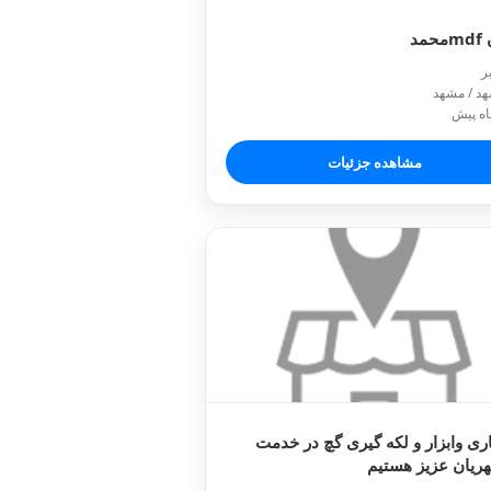
مد

📍 مشهد 
مشاهده جزئیات
گچ کاری وابزار و لکه گیری گچ در
همشهریان عزیز ه