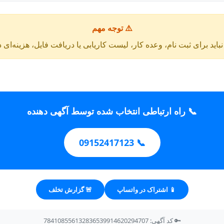
⚠️ توجه مهم
باید برای ثبت نام، وعده کار، لیست کاریابی یا دریافت فایل، هزینه‌ای 
📞 راه ارتباطی انتخاب شده توسط آگهی دهنده
📞 09152417123
📱 اشتراک در واتساپ
🚨 گزارش تخلف
🔑 کد آگهی: 784108556132836539914620294707