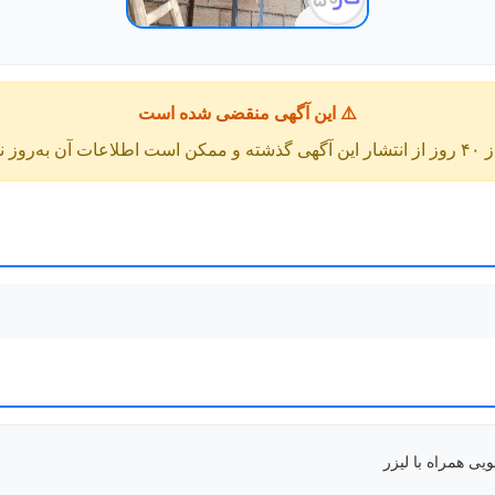
⚠️ این آگهی منقضی شده است
عات آن به‌روز نباشد.
یی همراه با لیزر