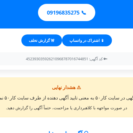
📞 09196835275
📱 اشتراک در واتساپ
🚨 گزارش تخلف
🔑 کد آگهی: 452393035926210968787016744851
⚠️ هشدار نهایی
معنی تایید آگهی دهنده از طرف سایت کار۵۰ نمی باشد. »
در صورت مواجهه با کلاهبرداری یا مزاحمت، حتماً آگهی را گزارش دهید.