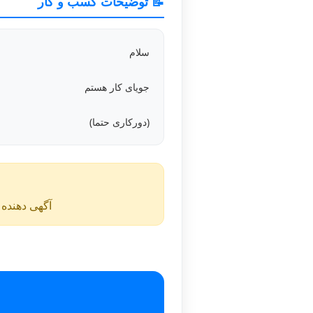
📝 توضیحات کسب و کار
سلام
جویای کار هستم
(دورکاری حتما)
آگهی دهنده ن