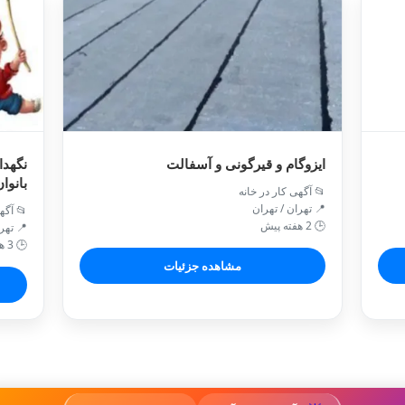
ایزوگام و قیرگونی و آسفالت
نگهدا
بانوا
📂 آگهی کار در خانه
📍 تهران / تهران
📂 آگه
🕒 2 هفته پیش
📍 تهران 
🕒 3 هفته پیش
مشاهده جزئیات