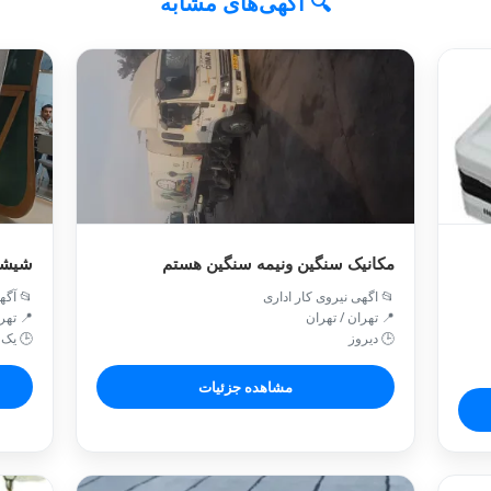
🔍 آگهی‌های مشابه
مکانیک سنگین ونیمه سنگین هستم
شیشه 
📂 اگهی نیروی کار اداری
📂 آگه
📍 تهران / تهران
📍 تهر
🕒 دیروز
🕒 یک 
مشاهده جزئیات