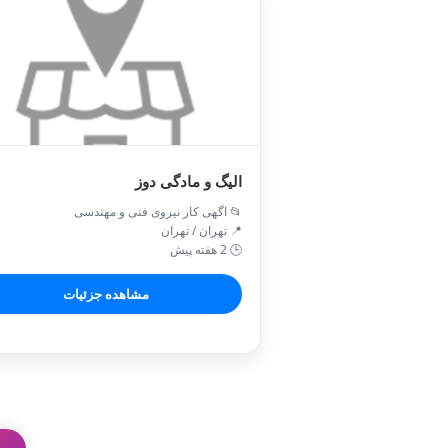
الیگ و مادگی دوز
📂 اگهی کار نیروی فنی و مهندسی
📍 تهران / تهران
🕒 2 هفته پیش
مشاهده جزئیات