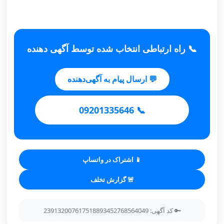
📞 راه ارتباطی انتخاب شده توسط آگهی دهنده
💬 ارسال پیام به آگهی‌دهنده
📞 09201335646
📱 اشتراک در واتساپ
🚨 گزارش تخلف
🔑 کد آگهی: 239132007617518893452768564049