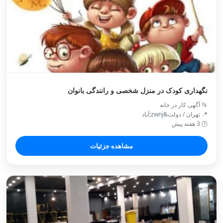
نگهداری کودک در منزل شخصی و رانندگی بانوان
📂 آگهی کار در خانه
📍 تهران / دولت&zwnj;آباد
🕒 3 هفته پیش
مشاهده جزئیات