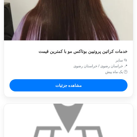
خدمات کراتین پروتیین بوتاکس مو با کمترین قیمت
📂 سایر
📍 خراسان رضوی / خراستان رضوی
🕒 یک ماه پیش
مشاهده جزئیات