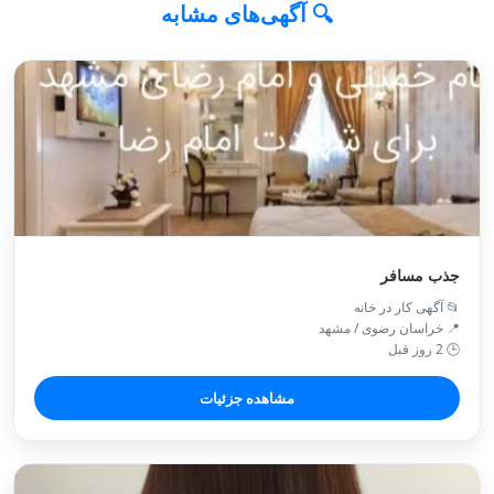
🔍 آگهی‌های مشابه
جذب مسافر
📂 آگهی کار در خانه
📍 خراسان رضوی / مشهد
🕒 2 روز قبل
مشاهده جزئیات