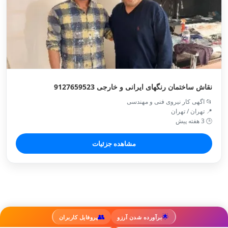
نقاش ساختمان رنگهای ایرانی و خارجی 9127659523
📂 اگهی کار نیروی فنی و مهندسی
📍 تهران / تهران
🕒 3 هفته پیش
مشاهده جزئیات
👥
🌟
برآورده شدن آرزو
پروفایل کاربران