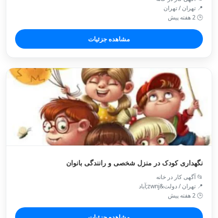
📍 تهران / تهران
🕒 2 هفته پیش
مشاهده جزئیات
نگهداری کودک در منزل شخصی و رانندگی بانوان
📂 آگهی کار در خانه
📍 تهران / دولت&zwnj;آباد
🕒 2 هفته پیش
مشاهده جزئیات