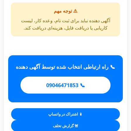
⚠️ توجه مهم
آگهی دهنده نباید برای ثبت نام، وعده کار، لیست
کاریابی یا دریافت فایل، هزینه‌ای دریافت کند.
📞 راه ارتباطی انتخاب شده توسط آگهی دهنده
📞 09046471853
📱 اشتراک در واتساپ
🚨 گزارش تخلف