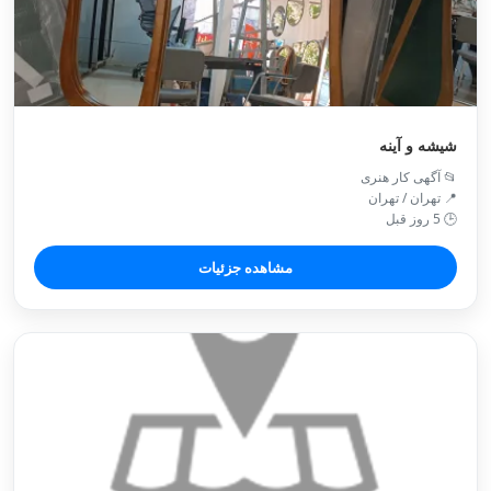
شیشه و آینه
📂 آگهی کار هنری
📍 تهران / تهران
🕒 5 روز قبل
مشاهده جزئیات