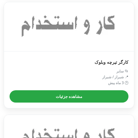
کارگر تیرچه وبلوک
📂 سایر
📍 شیراز / شیراز
🕒 3 ماه پیش
مشاهده جزئیات