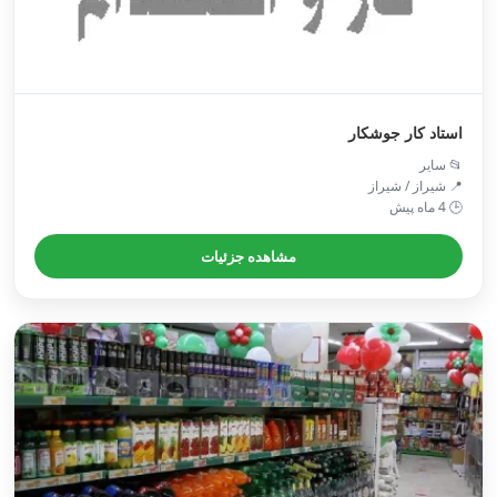
استاد کار جوشکار
📂 سایر
📍 شیراز / شیراز
🕒 4 ماه پیش
مشاهده جزئیات