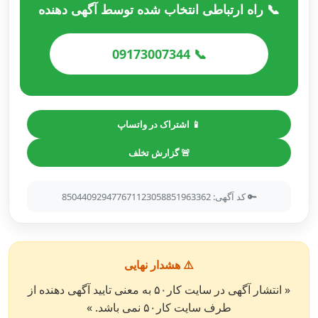
📞 راه ارتباطی انتخاب شده توسط آگهی دهنده
📞 09173007344
📱 اشتراک در واتساپ
🚨 گزارش تخلف
🔑 کد آگهی: 850440929477671123058851963362
⚠️ هشدار نهایی
« انتشار آگهی در سایت کار۵۰ به معنی تایید آگهی دهنده از
طرف سایت کار۵۰ نمی باشد. »