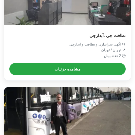
نظافت چی .آبدارچی
📂 اگهی سرایداری و نظافت و ابدارچی
📍 تهران / تهران
🕒 2 هفته پیش
مشاهده جزئیات