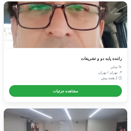
راننده پایه دو و تشریفات
📂 سایر
📍 تهران / تهران
🕒 2 هفته پیش
مشاهده جزئیات