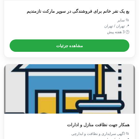
بع یک نفر خانم برای فروشندگی در سوپر مارکت نازمندیم
📂 سایر
📍 تهران / تهران
🕒 3 هفته پیش
مشاهده جزئیات
همکار جهت نظافت منازل و ادارات
📂 اگهی سرایداری و نظافت و ابدارچی