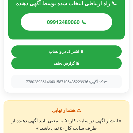
📞 راه ارتباطی انتخاب شده توسط آگهی دهنده
📞 09912489060
📱 اشتراک در واتساپ
🚨 گزارش تخلف
🔑 کد آگهی: 778028936146401587105435229936
⚠️ هشدار نهایی
« انتشار آگهی در سایت کار۵۰ به معنی تایید آگهی دهنده از
طرف سایت کار۵۰ نمی باشد. »