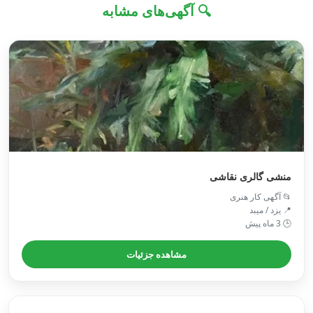
🔍 آگهی‌های مشابه
منشی گالری نقاشی
📂 آگهی کار هنری
📍 یزد / ميبد
🕒 3 ماه پیش
مشاهده جزئیات