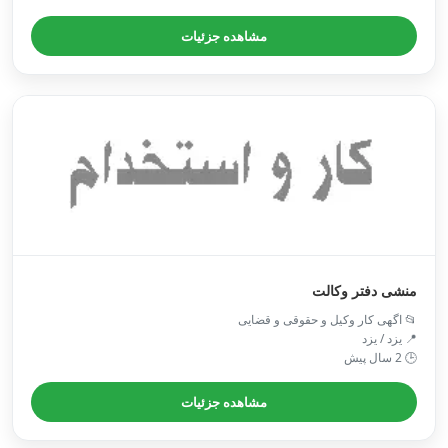
مشاهده جزئیات
منشی دفتر وکالت
📂 اگهی کار وکیل و حقوقی و قضایی
📍 یزد / یزد
🕒 2 سال پیش
مشاهده جزئیات