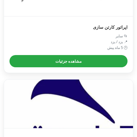
اپراتور کارتن سازی
📂 سایر
📍 یزد / یزد
🕒 5 ماه پیش
مشاهده جزئیات