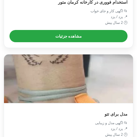
استخدام فووری در کارخانه کرمان متور
📂 اگهی کار و جای خواب
📍 یزد / يزد
🕒 2 سال پیش
مشاهده جزئیات
مدل برای تتو
📂 اگهی مدل و زیبایی
📍 یزد / یزد
🕒 2 سال پیش