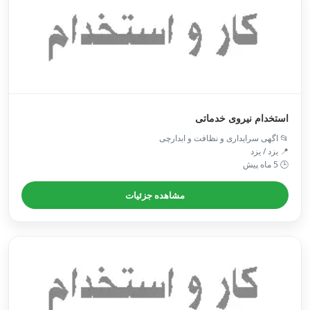
استخدام نیروی خدماتی
📂 اگهی سرایداری و نظافت و ابدارچی
📍 یزد / یزد
🕒 5 ماه پیش
مشاهده جزئیات