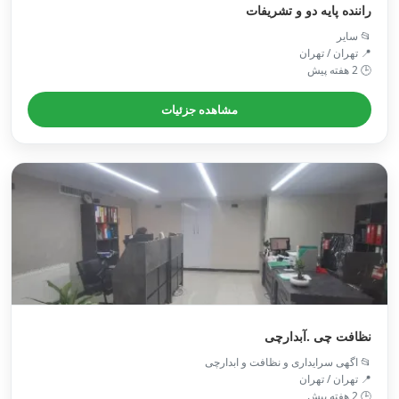
راننده پایه دو و تشریفات
📂 سایر
📍 تهران / تهران
🕒 2 هفته پیش
مشاهده جزئیات
نظافت چی .آبدارچی
📂 اگهی سرایداری و نظافت و ابدارچی
📍 تهران / تهران
🕒 2 هفته پیش