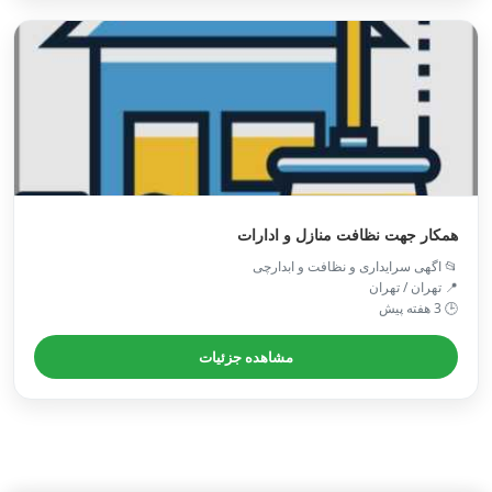
همکار جهت نظافت منازل و ادارات
📂 اگهی سرایداری و نظافت و ابدارچی
📍 تهران / تهران
🕒 3 هفته پیش
مشاهده جزئیات