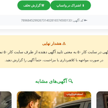
📱 اشتراک در واتساپ
🚨 گزارش تخلف
🔑 کد آگهی: 789684529926731402816574500133
⚠️ هشدار نهایی
معنی تایید آگهی دهنده از طرف سایت کار۵۰ نمی باشد. »
در صورت مواجهه با کلاهبرداری یا مزاحمت، حتماً آگهی را گزارش دهید.
🔍 آگهی‌های مشابه