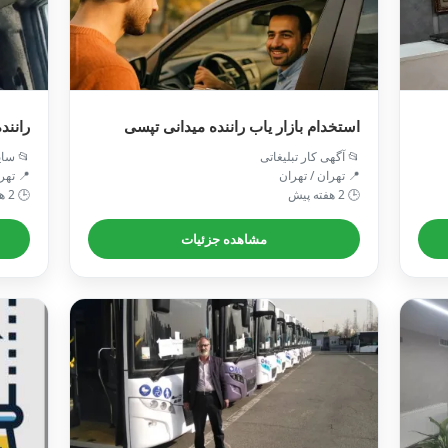
ریفات
استخدام بازار یاب راننده میدانی تپسی
 سایر
📂 آگهی کار تبلیغاتی
 تهران
📍 تهران / تهران
🕒 2 هفته پیش
🕒 2 هفته پیش
مشاهده جزئیات