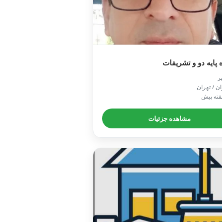
راننده پایه دو و تش

📍 تهران /
مشاهده جزئیات