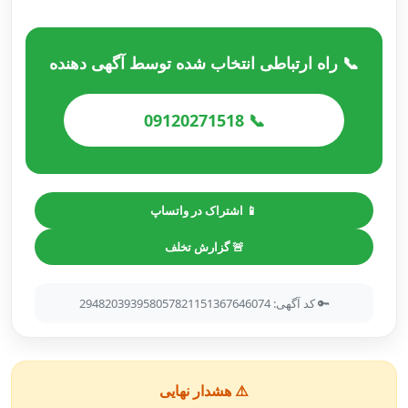
📞 راه ارتباطی انتخاب شده توسط آگهی دهنده
📞 09120271518
📱 اشتراک در واتساپ
🚨 گزارش تخلف
🔑 کد آگهی: 294820393958057821151367646074
⚠️ هشدار نهایی