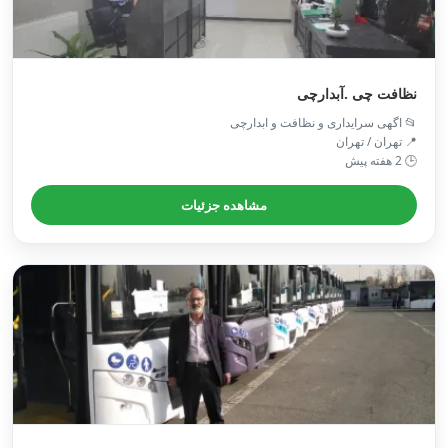
نظافت چی .آبدارچی
📂 اگهی سرایداری و نظافت و ابدارچی
📍 تهران / تهران
🕒 2 هفته پیش
مشاهده جزئیات