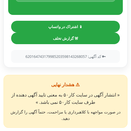
📱 اشتراک در واتساپ
🚨 گزارش تخلف
🔑 کد آگهی: 620164743179985203598143268057
⚠️ هشدار نهایی
« انتشار آگهی در سایت کار۵۰ به معنی تایید آگهی دهنده از
طرف سایت کار۵۰ نمی باشد. »
در صورت مواجهه با کلاهبرداری یا مزاحمت، حتماً آگهی را گزارش
دهید.