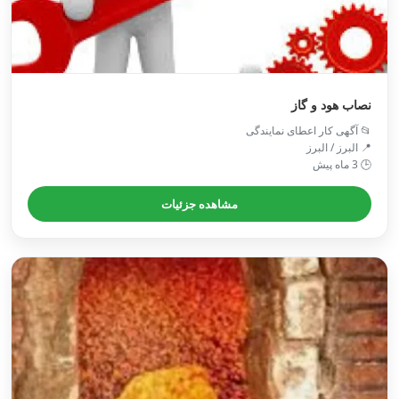
نصاب هود و گاز
📂 آگهی کار اعطای نمایندگی
📍 البرز / البرز
🕒 3 ماه پیش
مشاهده جزئیات