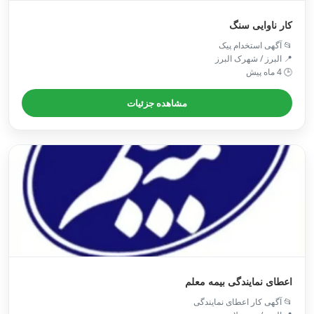
کار ناوایی سنگ
📂 آگهی استخدام پیک
📍 البرز / شهرک البرز
🕒 4 ماه پیش
مشاهده جزئیات
اعطای نمایندگی بیمه معلم
📂 آگهی کار اعطای نمایندگی