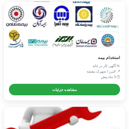
استخدام بیمه
📂 آگهی کار در خانه
📍 البرز / شهرک بنفشه
🕒 3 ماه پیش
مشاهده جزئیات