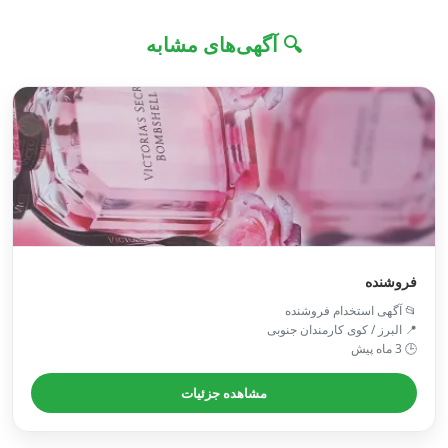
🔍 آگهی‌های مشابه
فروشنده
📂 آگهی استخدام فروشنده
📍 البرز / کوی کارمندان جنوبی
🕒 3 ماه پیش
مشاهده جزئیات