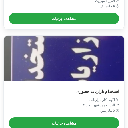
📍 البرز / مهرویلا
🕒 4 ماه پیش
مشاهده جزئیات
استخدام بازاریاب حضوری
📂 اگهی کار بازاریابی
📍 البرز / مهرشهر - فاز ۴
🕒 5 ماه پیش
مشاهده جزئیات