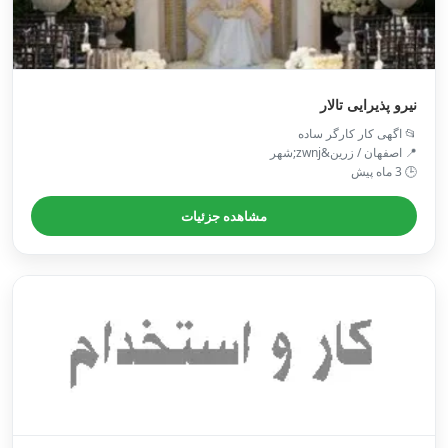
نیرو پذیرایی تالار
📂 اگهی کار کارگر ساده
📍 اصفهان / زرین&zwnj;شهر
🕒 3 ماه پیش
مشاهده جزئیات