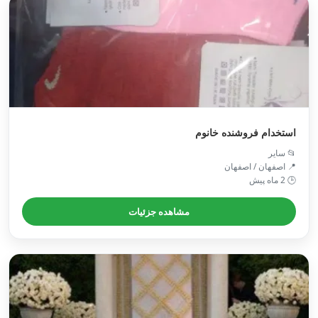
استخدام فروشنده خانوم
📂 سایر
📍 اصفهان / اصفهان
🕒 2 ماه پیش
مشاهده جزئیات