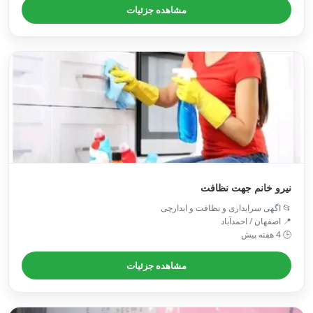
مشاهده جزئیات
نیرو خانم جهت نظافت
📂 اگهی سرایداری و نظافت و ابدارچی
📍 اصفهان / احمدآباد
🕒 4 هفته پیش
مشاهده جزئیات