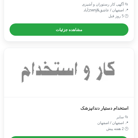
📂 آگهی کار رستوران و آشپزی
📍 اصفهان / عاشق&zwnj;آباد
🕒 5 روز قبل
مشاهده جزئیات
استخدام دستیار دندانپزشک
📂 سایر
📍 اصفهان / اصفهان
🕒 2 هفته پیش