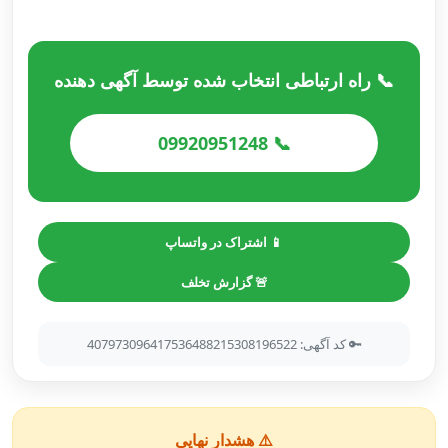
📞 راه ارتباطی انتخاب شده توسط آگهی دهنده
📞 09920951248
📱 اشتراک در واتساپ
🚨 گزارش تخلف
🔑 کد آگهی: 407973096417536488215308196522
⚠️ هشدار نهایی