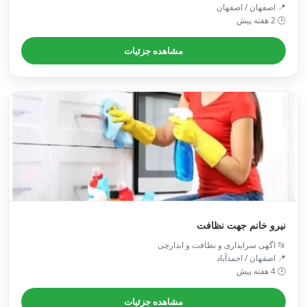
📍 اصفهان / اصفهان
🕒 2 هفته پیش
مشاهده جزئیات
نیرو خانم جهت نظافت
📂 اگهی سرایداری و نظافت و ابدارچی
📍 اصفهان / احمدآباد
🕒 4 هفته پیش
مشاهده جزئیات