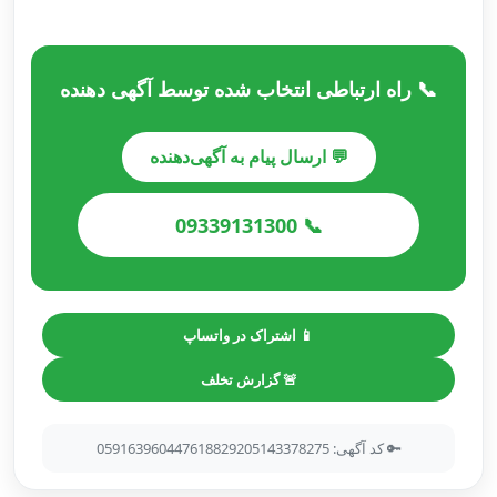
📞 راه ارتباطی انتخاب شده توسط آگهی دهنده
💬 ارسال پیام به آگهی‌دهنده
📞 09339131300
📱 اشتراک در واتساپ
🚨 گزارش تخلف
🔑 کد آگهی: 059163960447618829205143378275