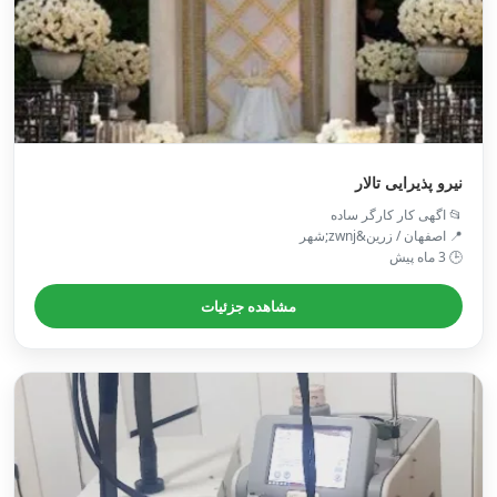
نیرو پذیرایی تالار
📂 اگهی کار کارگر ساده
📍 اصفهان / زرین&zwnj;شهر
🕒 3 ماه پیش
مشاهده جزئیات