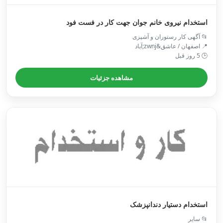
استخدام نیروی خانم جوان جهت کار در فست فود
📂 آگهی کار رستوران و آشپزی
📍 اصفهان / عاشق&zwnj;آباد
🕒 5 روز قبل
مشاهده جزئیات
استخدام دستیار دندانپزشک
📂 سایر