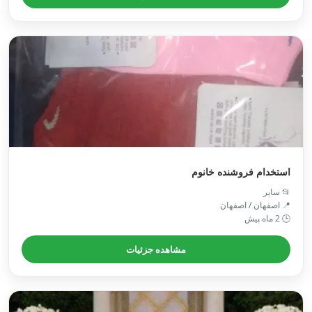
استخدام فروشنده خانوم
📂 سایر
📍 اصفهان / اصفهان
🕒 2 ماه پیش
مشاهده جزئیات