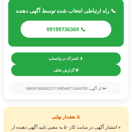
📞 راه ارتباطی انتخاب شده توسط آگهی دهنده
📞 09199736369
📱 اشتراک در واتساپ
🚨 گزارش تخلف
🔑 کد آگهی: 568301906922371398548712644705
⚠️ هشدار نهایی
« انتشار آگهی در سایت کار۵۰ به معنی تایید آگهی دهنده از