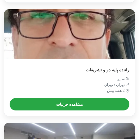
راننده پایه دو و تشریفات
📂 سایر
📍 تهران / تهران
🕒 2 هفته پیش
مشاهده جزئیات