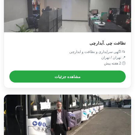
نظافت چی .آبدارچی
📂 اگهی سرایداری و نظافت و ابدارچی
📍 تهران / تهران
🕒 2 هفته پیش
مشاهده جزئیات