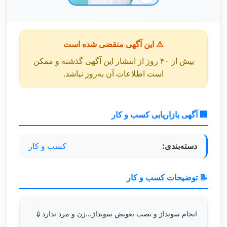
⚠️ این آگهی منقضی شده است
بیش از ۴۰ روز از انتشار این آگهی گذشته و ممکن
است اطلاعات آن به‌روز نباشد.
🏢 آگهی بازاریابی کسب و کار
دسته‌بندی:
کسب و کار
📝 توضیحات کسب و کار
انجام سونداژ و نصب تعویض سونداژ...زن و مرد ندارد💉