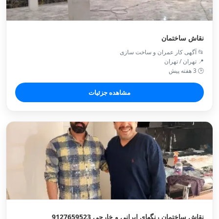
نقاش ساختمان
📂 آگهی کار عمران و ساخت سازی
📍 تهران / تهران
🕒 3 هفته پیش
مشاهده جزئیات
نقاش ساختمان رنگهای ایرانی و خارجی 9127659523