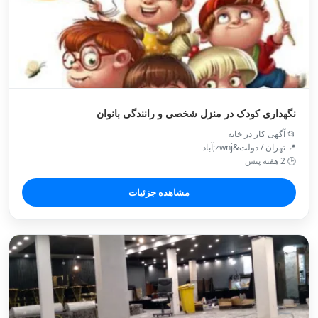
نگهداری کودک در منزل شخصی و رانندگی بانوان
📂 آگهی کار در خانه
📍 تهران / دولت&zwnj;آباد
🕒 2 هفته پیش
مشاهده جزئیات