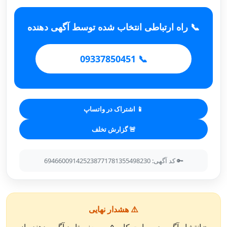
📞 راه ارتباطی انتخاب شده توسط آگهی دهنده
📞 09337850451
📱 اشتراک در واتساپ
🚨 گزارش تخلف
🔑 کد آگهی: 694660091425238771781355498230
⚠️ هشدار نهایی