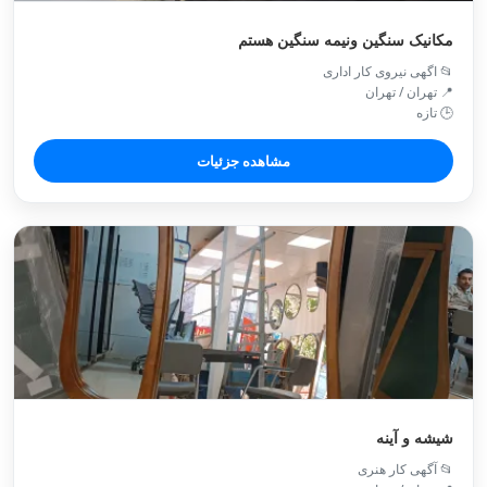
مکانیک سنگین ونیمه سنگین هستم
📂 اگهی نیروی کار اداری
📍 تهران / تهران
🕒 تازه
مشاهده جزئیات
شیشه و آینه
📂 آگهی کار هنری