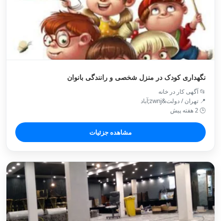
نگهداری کودک در منزل شخصی و رانندگی بانوان
📂 آگهی کار در خانه
📍 تهران / دولت&zwnj;آباد
🕒 2 هفته پیش
مشاهده جزئیات