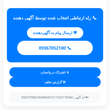
📞 راه ارتباطی انتخاب شده توسط آگهی دهنده
💬 ارسال پیام به آگهی‌دهنده
📞 09367052100
📱 اشتراک در واتساپ
🚨 گزارش تخلف
🔑 کد آگهی: 958370982344089431517220176566