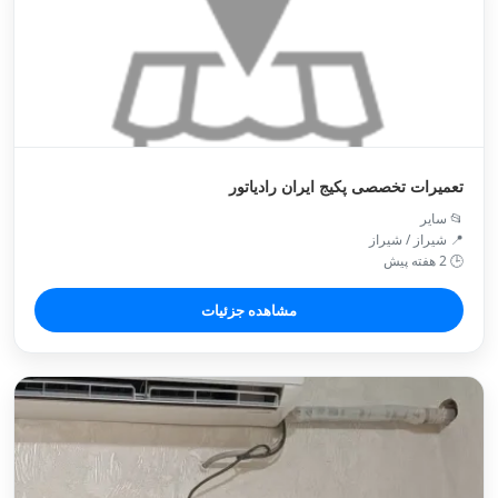
تعمیرات تخصصی پکیج ایران رادیاتور
📂 سایر
📍 شیراز / شیراز
🕒 2 هفته پیش
مشاهده جزئیات