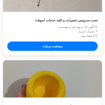
نصب،سرویس،تعمیرات و کلیه خدمات اسپیلت
📂 اگهی کار نیروی فنی و مهندسی
📍 شیراز / شیراز
🕒 3 هفته پیش
مشاهده جزئیات