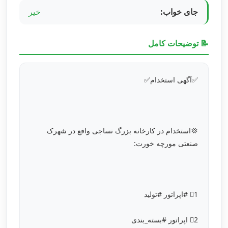
جای خواب:
خیر
📝 توضیحات کامل
✅آگهی استخدام✅
💢استخدام در کارخانه بزرگ نساجی واقع در شهرک
صنعتی مورچه خورت:
1⃣ #اپراتور #تولید
2⃣ اپراتور #بسته_بندی