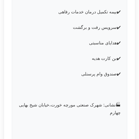
✔️بیمه تکمیل درمان خدمات رفاهی
✔️سرویس رفت و برگشت
✔️هدایای مناسبتی
✔️بن کارت هدیه
✔️صندوق وام پرسنلی
🏭نشانی: شهرک صنعتی مورچه خورت،خیابان شیخ بهایی
چهارم