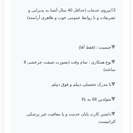
3⃣نیروی خدمات (حداقل 40 سال-آشنا به پذیرایی و
تشریفات و با روابط عمومی خوب و ظاهری آراسته)
🔻جنسیت : (فقط آقا)
🔻نوع همکاری : تمام وقت (بصورت شیفت چرخشی 8
ساعته)
🔻با مدرک تحصیلی دیپلم و فوق دیپلم
🔻متولدین 68 به بالا
🔻داشتن کارت پایان خدمت و یا معافیت غیر پزشکی
الزامیست