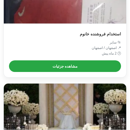
استخدام فروشنده خانوم
📂 سایر
📍 اصفهان / اصفهان
🕒 2 ماه پیش
مشاهده جزئیات