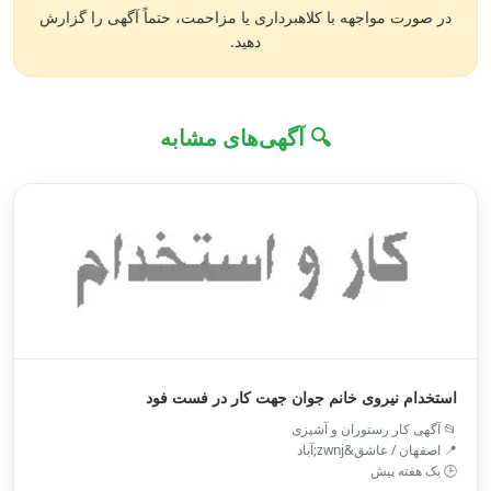
در صورت مواجهه با کلاهبرداری یا مزاحمت، حتماً آگهی را گزارش
دهید.
🔍 آگهی‌های مشابه
استخدام نیروی خانم جوان جهت کار در فست فود
📂 آگهی کار رستوران و آشپزی
📍 اصفهان / عاشق&zwnj;آباد
🕒 یک هفته پیش