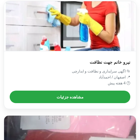
نیرو خانم جهت نظافت
📂 اگهی سرایداری و نظافت و ابدارچی
📍 اصفهان / احمدآباد
🕒 4 هفته پیش
مشاهده جزئیات