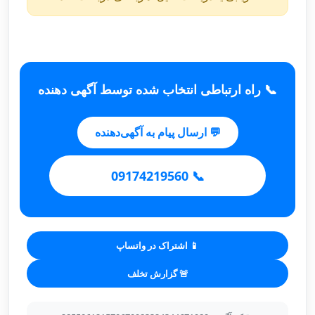
📞 راه ارتباطی انتخاب شده توسط آگهی دهنده
💬 ارسال پیام به آگهی‌دهنده
📞 09174219560
📱 اشتراک در واتساپ
🚨 گزارش تخلف