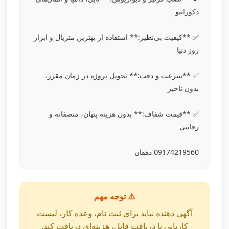
دکوراتیو
✅ **کیفیت بی‌نظیر:** استفاده از بهترین متریال و ابزار
روز دنیا
✅ **سرعت و دقت:** تحویل پروژه در زمان مقرر،
بدون تاخیر
✅ **قیمت شفاف:** بدون هزینه پنهان، منصفانه و
رقابتی
09174219560 دهقان
⚠️ توجه مهم
آگهی دهنده نباید برای ثبت نام، وعده کار، لیست
کاریابی یا دریافت فایل، هزینه‌ای دریافت کند.