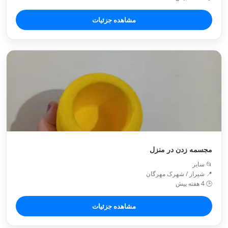
مشاهده جزئیات
مجسمه زدن در منزل
📂 سایر
📍 شیراز / شهرک مهرگان
🕒 4 هفته پیش
مشاهده جزئیات