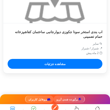
اب بندی استخر سونا جکوزی دیوارجانبی ساختمان کفاشپزخانه
حمام تضمینی
📂 سایر
📍 شیراز / شیراز
🕒 2 ماه پیش
مشاهده جزئیات
👥
🌟
برآورده شدن آرزو
پروفایل کاربران