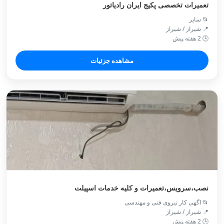
تعمیرات تخصصی پکیج ایران رادیاتور
📂 سایر
📍 شیراز / شیراز
🕒 2 هفته پیش
مشاهده جزئیات
نصب،سرویس،تعمیرات و کلیه خدمات اسپیلت
📂 اگهی کار نیروی فنی و مهندسی
📍 شیراز / شیراز
🕒 2 هفته پیش