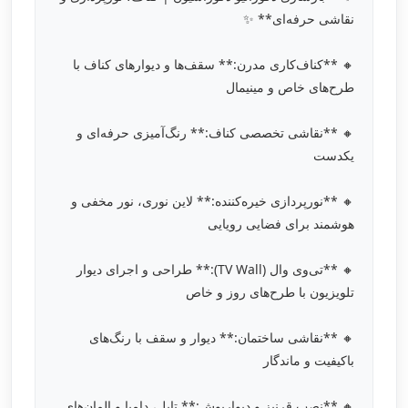
نقاشی حرفه‌ای** ✨
🔸 **کناف‌کاری مدرن:** سقف‌ها و دیوارهای کناف با
طرح‌های خاص و مینیمال
🔸 **نقاشی تخصصی کناف:** رنگ‌آمیزی حرفه‌ای و
یکدست
🔸 **نورپردازی خیره‌کننده:** لاین نوری، نور مخفی و
هوشمند برای فضایی رویایی
🔸 **تی‌وی وال (TV Wall):** طراحی و اجرای دیوار
تلویزیون با طرح‌های روز و خاص
🔸 **نقاشی ساختمان:** دیوار و سقف با رنگ‌های
باکیفیت و ماندگار
🔸 **نصب قرنیز و دیوارپوش:** تایل، دامپا و المان‌های