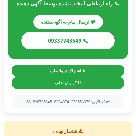
📞 راه ارتباطی انتخاب شده توسط آگهی دهنده
💬 ارسال پیام به آگهی‌دهنده
📞 09337743649
📱 اشتراک در واتساپ
🚨 گزارش تخلف
🔑 کد آگهی: 631828796345182040741230556979
⚠️ هشدار نهایی