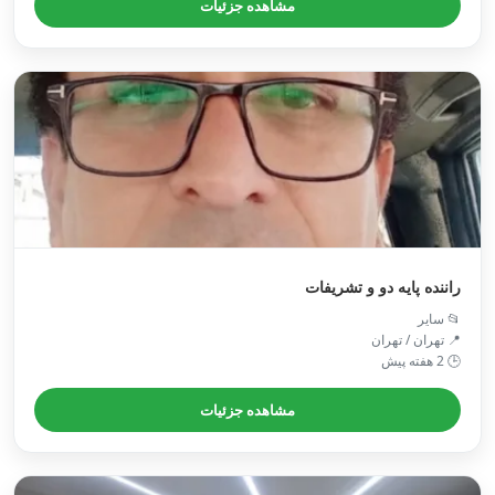
مشاهده جزئیات
راننده پایه دو و تشریفات
📂 سایر
📍 تهران / تهران
🕒 2 هفته پیش
مشاهده جزئیات