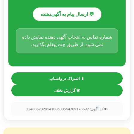
💬 ارسال پیام به آگهی‌دهنده
شماره تماس به انتخاب آگهی دهنده نمایش داده
نمی شود. از طریق چت پیغام بگذارید.
📱 اشتراک در واتساپ
🚨 گزارش تخلف
🔑 کد آگهی: 324805232914180630564769178597