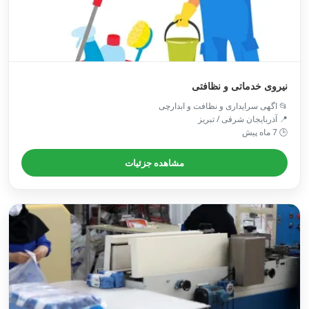
نیروی خدماتی و نظافتی
📂 اگهی سرایداری و نظافت و ابدارچی
📍 آذربایجان شرقی / تبريز
🕒 7 ماه پیش
مشاهده جزئیات