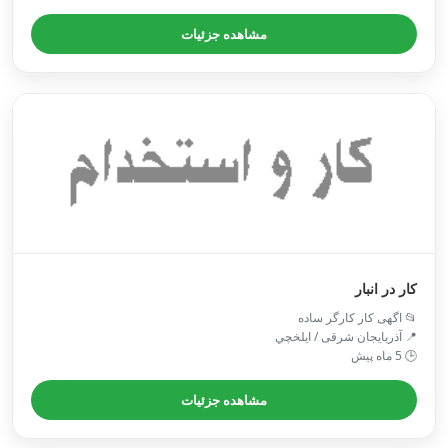
مشاهده جزئیات
کار در انبار
📂 اگهی کار کارگر ساده
📍 آذربایجان شرقی / ايلخچي
🕒 5 ماه پیش
مشاهده جزئیات