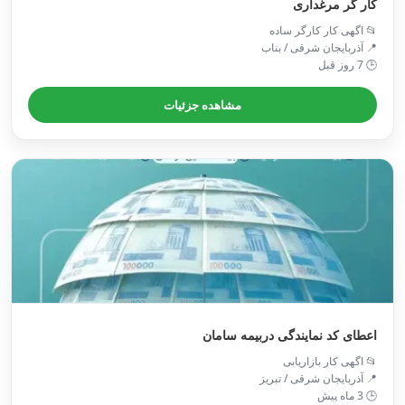
کار گر مرغداری
📂 اگهی کار کارگر ساده
📍 آذربایجان شرقی / بناب
🕒 7 روز قبل
مشاهده جزئیات
اعطای کد نمایندگی دربیمه سامان
📂 اگهی کار بازاریابی
📍 آذربایجان شرقی / تبريز
🕒 3 ماه پیش