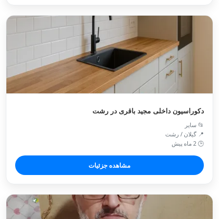
دکوراسیون داخلی مجید باقری در رشت
📂 سایر
📍 گیلان / رشت
🕒 2 ماه پیش
مشاهده جزئیات