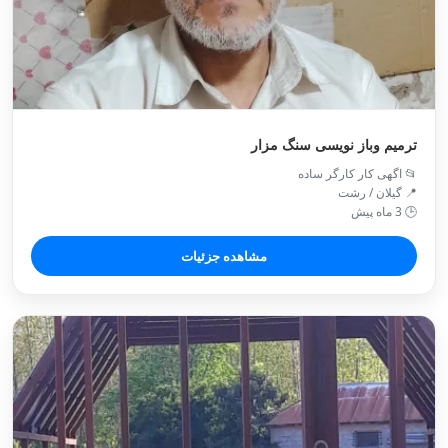
ترمیم وباز نویسی سنگ مزار
📂 اگهی کار کارگر ساده
📍 گیلان / رشت
🕒 3 ماه پیش
مشاهده جزئیات