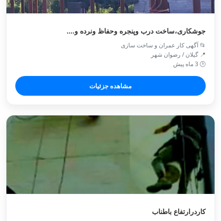
جوشکاری،ساخت درب وپنجره وحفاظ ونرده و....
📂 آگهی کار عمران و ساخت سازی
📍 گیلان / رضوان شهر
🕒 3 ماه پیش
مشاهده جزئیات
کاردرارتفاع باطناب