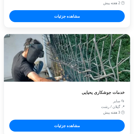
🕒 2 هفته پیش
مشاهده جزئیات
خدمات جوشکاری یحیایی
📂 سایر
📍 گیلان / رشت
🕒 3 هفته پیش
مشاهده جزئیات