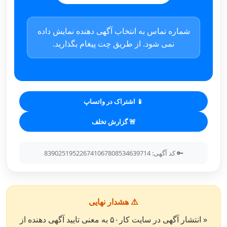
شماره تماس به انتخاب آگهی دهنده نمایش داده
نمی شود. از طریق چت پیغام بگذارید.
📱 اشتراک در واتساپ
🚨 گزارش تخلف
🔑 کد آگهی: 839025195226741067808534639714
⚠️ هشدار نهایی
« انتشار آگهی در سایت کار۵۰ به معنی تایید آگهی دهنده از