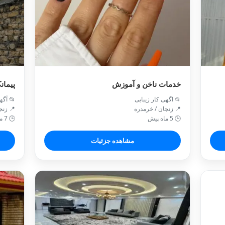
خدمات ناخن و آموزش
پیمان
📂 اگهی کار زیبایی
📂 آگه
📍 زنجان / خرمدره
📍 زنج
🕒 5 ماه پیش
🕒 7 ماه پیش
مشاهده جزئیات