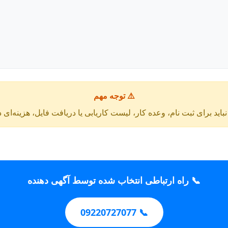
⚠️ توجه مهم
باید برای ثبت نام، وعده کار، لیست کاریابی یا دریافت فایل، هزینه‌ای 
📞 راه ارتباطی انتخاب شده توسط آگهی دهنده
📞 09220727077