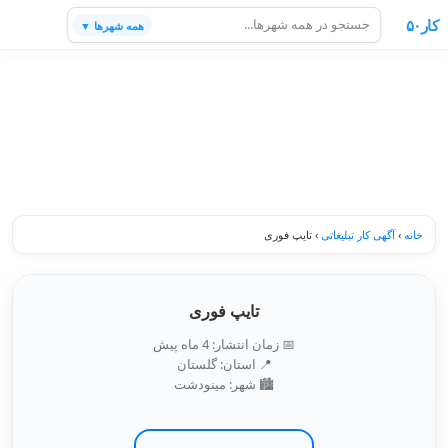
کار۵۰
همه شهرها ▼
خانه
›
آگهی کار تبلیغاتی
›
تایپ فوری
تایپ فوری
📅 زمان انتشار: 4 ماه پیش
📍 استان: گلستان
🏙️ شهر: مينودشت