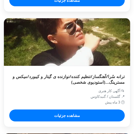
مشاهده جزئیات
ترانه سُرا/آهنگساز/تنظیم کننده/نوازنده ی گیتار و کیبورد/میکس و
مسترینگ...(استودیوی شخصی)
📂 آگهی کار هنری
📍 گلستان / گنبدكاوس
🕒 3 ماه پیش
مشاهده جزئیات