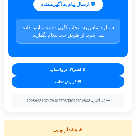
💬 ارسال پیام به آگهی‌دهنده
شماره تماس به انتخاب آگهی دهنده نمایش داده
نمی شود. از طریق چت پیغام بگذارید.
📱 اشتراک در واتساپ
🚨 گزارش تخلف
🔑 کد آگهی: 190394216747910276355045826388
⚠️ هشدار نهایی