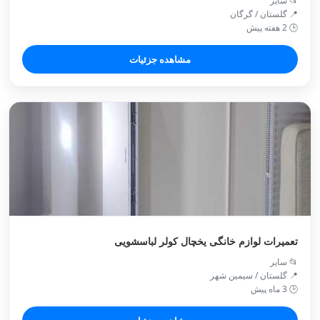
📂 سایر
📍 گلستان / گرگان
🕒 2 هفته پیش
مشاهده جزئیات
تعمیرات لوازم خانگی یخچال کولر لباسشویی
📂 سایر
📍 گلستان / سيمين شهر
🕒 3 ماه پیش