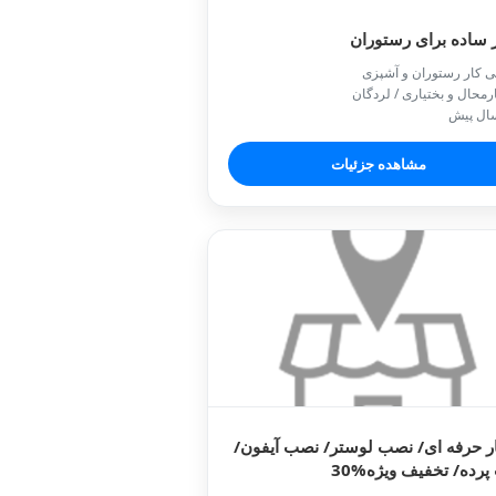
 ساده برای رستوران
ی کار رستوران و آشپزی
رمحال و بختیاری / لردگان
مشاهده جزئیات
ر حرفه ای/ نصب لوستر/ نصب آیفون/
رده/ تخفیف ویژه%30