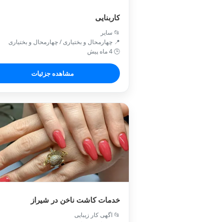
کار‌بنایی
📂 سایر
📍 چهارمحال و بختیاری / چهارمحال و بختیاری
🕒 4 ماه پیش
مشاهده جزئیات
خدمات کاشت ناخن در شیراز
📂 اگهی کار زیبایی