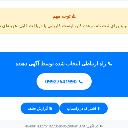
⚠️ توجه مهم
باید برای ثبت نام، وعده کار، لیست کاریابی یا دریافت فایل، هزینه‌ای 
📞 راه ارتباطی انتخاب شده توسط آگهی دهنده
📞 09927641990
📱 اشتراک در واتساپ
🚨 گزارش تخلف
🔑 کد آگهی: 464081432751027358605298691379