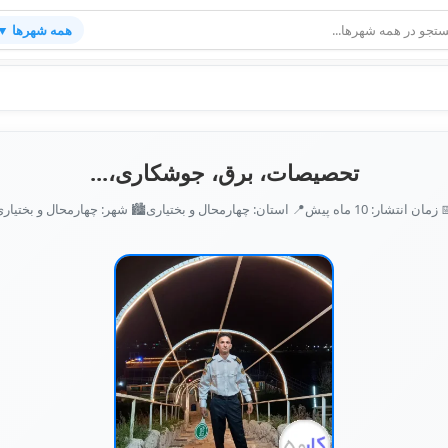
همه شهرها ▼
تحصیصات، برق، جوشکاری،...
️ شهر: چهارمحال و بختیاری
📍 استان: چهارمحال و بختیاری
📅 زمان انتشار: 10 ماه پ