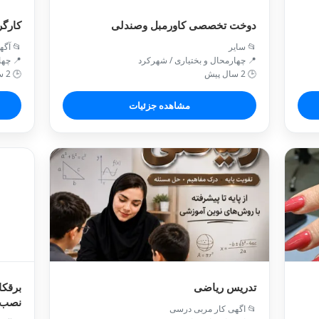
دوخت تخصصی کاورمبل وصندلی
کارگر
📂 سایر
📂 آگه
📍 چهارمحال و بختیاری / شهركرد
📍 چها
🕒 2 سال پیش
🕒 2 سال پیش
مشاهده جزئیات
تدریس ریاضی
برقکا
نصب پ
📂 اگهی کار مربی درسی