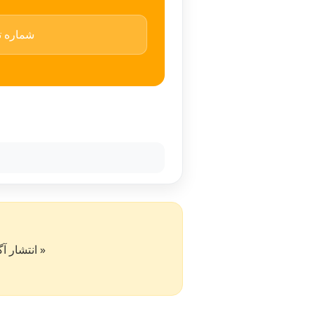
شماره ت
« انتشار آگهی در سایت کار۵۰ به 