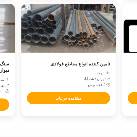
تامین کننده انواع مقاطع فولادی
سنگ 
دیوار
📂 شرکت
📍 تهران / شادآباد
📂 شر
🕒 4 هفته پیش
📍 تهر
🕒 3 هفته پیش
مشاهده جزئیات