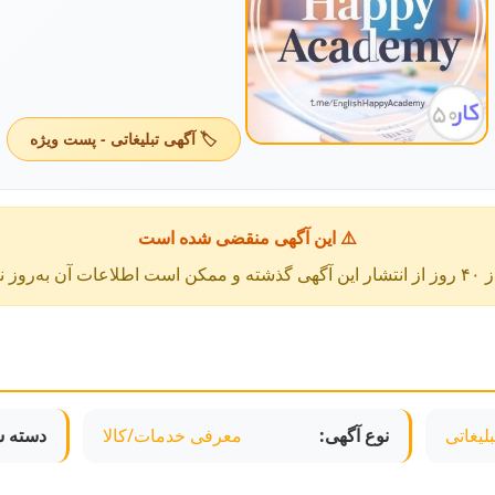
🏷️ آگهی تبلیغاتی - پست ویژه
⚠️ این آگهی منقضی شده است
عات آن به‌روز نباشد.
لیغاتی
نوع آگهی:
معرفی خدمات/کالا
دسته ش