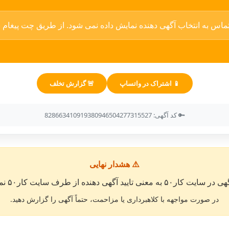
ماس به انتخاب آگهی دهنده نمایش داده نمی شود. از طریق چت پیغام بگ
📱 اشتراک در واتساپ
🚨 گزارش تخلف
🔑 کد آگهی: 828663410919380946504277315527
⚠️ هشدار نهایی
معنی تایید آگهی دهنده از طرف سایت کار۵۰ نمی باشد. »
در صورت مواجهه با کلاهبرداری یا مزاحمت، حتماً آگهی را گزارش دهید.