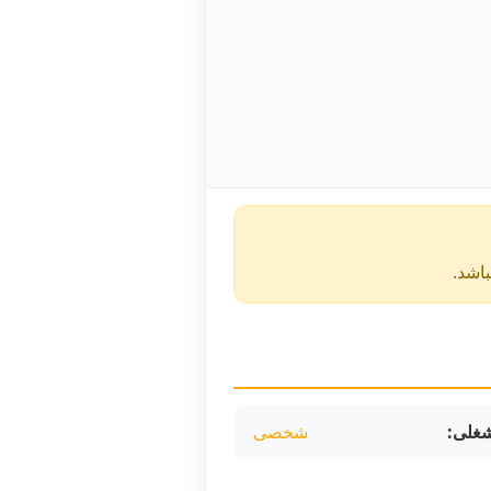
غلی:
شخصی