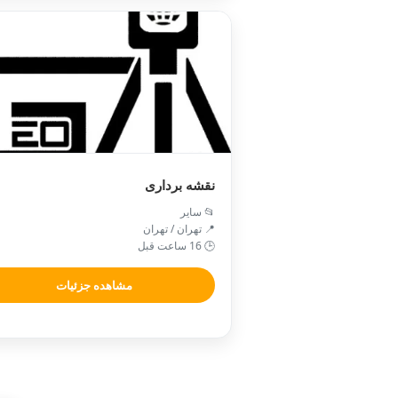
نقشه برداری
📂 سایر
📍 تهران / تهران
🕒 16 ساعت قبل
مشاهده جزئیات