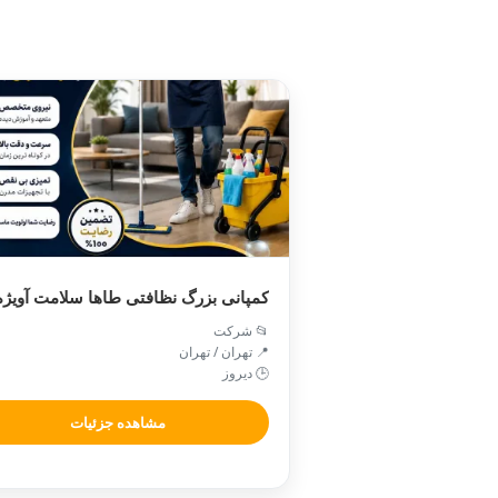
کمپانی بزرگ نظافتی طاها سلامت آویژه
📂 شرکت
📍 تهران / تهران
🕒 دیروز
مشاهده جزئیات