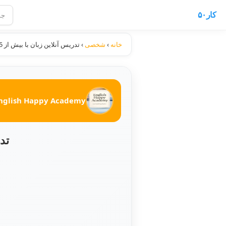
کار۵۰
خانه
›
شخصی
›
تدریس آنلاین زبان با بیش از 15 سال سابقه ی تدریس
nglish Happy Academy
تدری