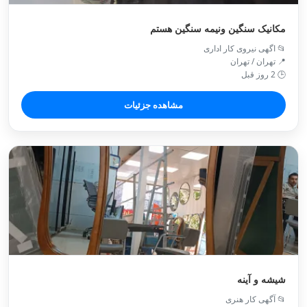
مکانیک سنگین ونیمه سنگین هستم
📂 اگهی نیروی کار اداری
📍 تهران / تهران
🕒 2 روز قبل
مشاهده جزئیات
شیشه و آینه
📂 آگهی کار هنری