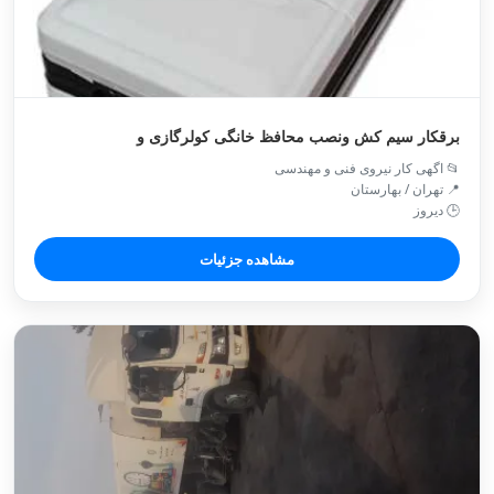
برقکار سیم کش ونصب محافظ خانگی کولرگازی و
📂 اگهی کار نیروی فنی و مهندسی
📍 تهران / بهارستان
🕒 دیروز
مشاهده جزئیات