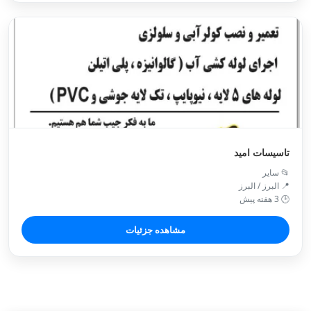
تاسیسات امید
📂 سایر
📍 البرز / البرز
🕒 3 هفته پیش
مشاهده جزئیات