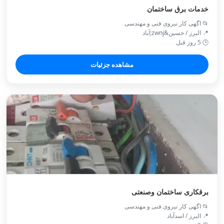
خدمات برق ساختمان
📂 اگهی کار نیروی فنی و مهندسی
📍 البرز / حسین&zwnj;آباد
🕒 5 روز قبل
مشاهده جزئیات
برقکاری ساختمان وصنعتی
📂 اگهی کار نیروی فنی و مهندسی
📍 البرز / اسدآباد