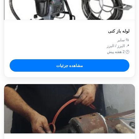
لوله باز کنی
📂 سایر
📍 البرز / البرز
🕒 2 هفته پیش
مشاهده جزئیات