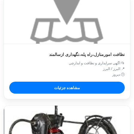
نظافت امورمنازل،راه پله،نگهداری ازسالمند
📂 اگهی سرایداری و نظافت و ابدارچی
📍 البرز / البرز
🕒 دیروز
مشاهده جزئیات