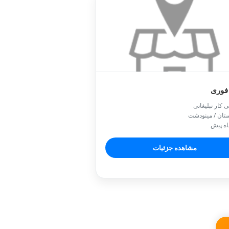
فوری
ی کار تبلیغاتی
تان / مينودشت
مشاهده جزئیات