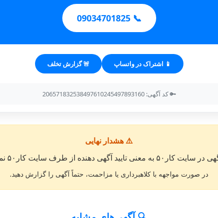
📞 09034701825
📱 اشتراک در واتساپ
🚨 گزارش تخلف
🔑 کد آگهی: 206571832538497610245497893160
⚠️ هشدار نهایی
معنی تایید آگهی دهنده از طرف سایت کار۵۰ نمی باشد. »
در صورت مواجهه با کلاهبرداری یا مزاحمت، حتماً آگهی را گزارش دهید.
🔍 آگهی‌های مشابه