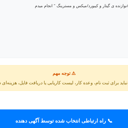
ه/نوازنده ی گیتار و کیبورد/میکس و مسترینگ " انجام میدم
⚠️ توجه مهم
باید برای ثبت نام، وعده کار، لیست کاریابی یا دریافت فایل، هزینه‌ای 
📞 راه ارتباطی انتخاب شده توسط آگهی دهنده