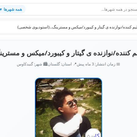
همه شهرها ▼
ظیم کننده/نوازنده ی گیتار و کیبورد/میکس و مسترینگ...(استودیوی شخصی)
یم کننده/نوازنده ی گیتار و کیبورد/میکس و مستر
📅 زمان انتشار: 3 ماه پیش
📍 استان: گلستان
🏙️ شهر: گنبدكاوس