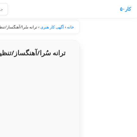
کار۵۰
خانه
›
آگهی کار هنری
›
ترانه سُرا/آهنگساز/تن
ترانه سُرا/آهنگساز/تنظ