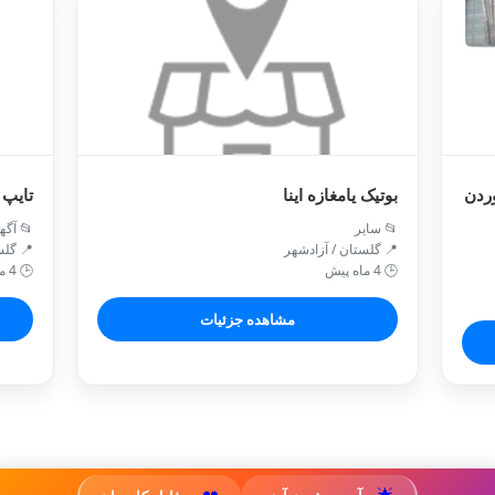
ردن
بوتیک یامغازه اینا
تایپ 
📂 سایر
📂 آگه
📍 گلستان / آزادشهر
📍 گلس
🕒 4 ماه پیش
🕒 4 ماه پیش
مشاهده جزئیات