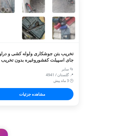
تخریب بتن جوشکاری ولوله کشی و دراو
جای اسپیلت کفشوروغیره بدون تخریب
اضافی باگردبربتن
📂 سایر
📍 گلستان / 4941
🕒 3 ماه پیش
مشاهده جزئیات