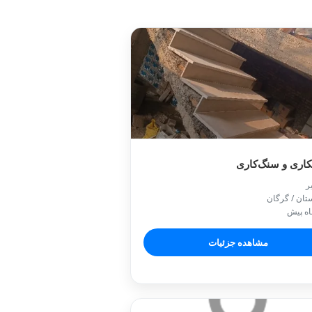
کاشیکاری و سنگ

📍 گلستان /
مشاهده جزئیات