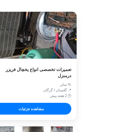
تعمیرات تخصصی انواع یخچال فریزر
درمنزل
📂 سایر
📍 گلستان / گرگان
🕒 2 هفته پیش
مشاهده جزئیات