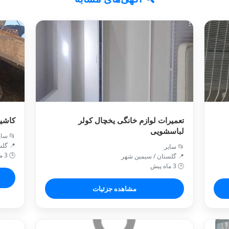
‌کاری
تعمیرات لوازم خانگی یخچال کولر
لباسشویی
 سایر
 گرگان
📂 سایر
🕒 3 ماه پیش
📍 گلستان / سيمين شهر
🕒 3 ماه پیش
مشاهده جزئیات