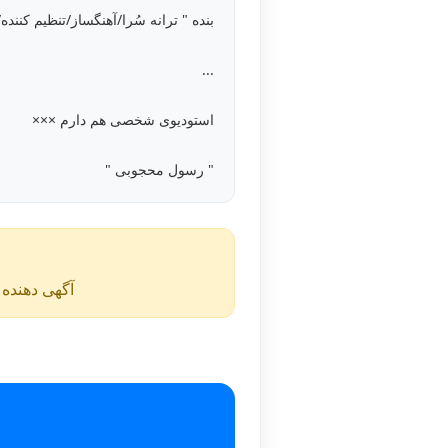
بنده " ترانه سُرا/آهنگساز/تنظیم کنند
...
استودیوی شخصی هم دارم ×××
" رسول محجوبی "
آگهی دهنده ن