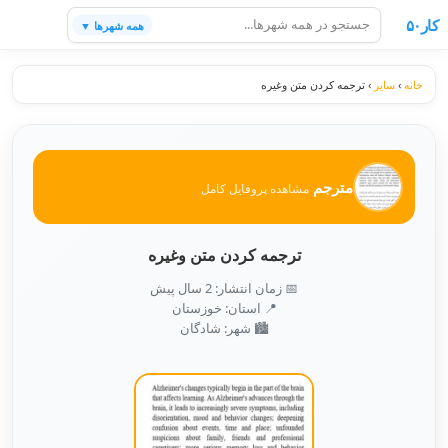
کار۵۰
همه شهرها ▼
خانه
›
سایر
›
ترجمه کردن متن وغیره
مترجم
مشاهده پروفایل کامل
ترجمه کردن متن وغیره
📅 زمان انتشار: 2 سال پیش
📍 استان: خوزستان
🏙️ شهر: شادگان