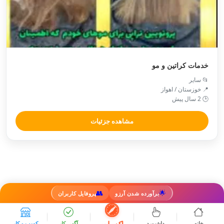
خدمات کراتین و مو
📂 سایر
📍 خوزستان / اهواز
🕒 2 سال پیش
مشاهده جزئیات
👥
🌟
برآورده شدن آرزو
پروفایل کاربران
اکسپلور
خانه
داشبورد
آگهی کار
کسب و کار