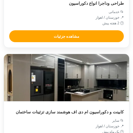
طراحی وداجرا انواع دکوراسیون
📂 خدماتی
📍 خوزستان / اهواز
🕒 2 هفته پیش
مشاهده جزئیات
کابینت و دکوراسیون ام دی اف هوشمند سازی تزئینات ساختمان
📂 سایر
📍 خوزستان / اهواز
🕒 یک ماه پیش