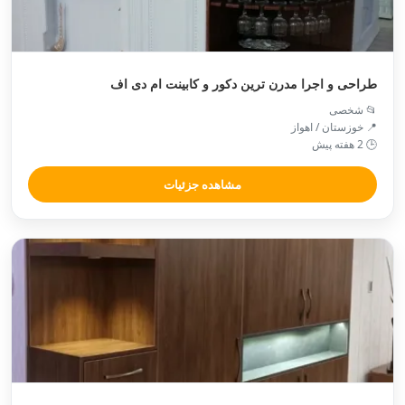
طراحی و اجرا مدرن ترین دکور و کابینت ام دی اف
📂 شخصی
📍 خوزستان / اهواز
🕒 2 هفته پیش
مشاهده جزئیات