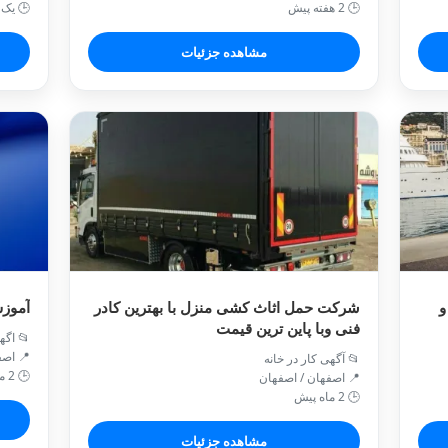
🕒 2 هفته پیش
🕒 یک 
مشاهده جزئیات
و
شرکت حمل اثاث کشی منزل با بهترین کادر
آموزش
فنی وبا پاین ترین قیمت
📂 اگه
📍 اص
📂 آگهی کار در خانه
🕒 2 ماه پیش
📍 اصفهان / اصفهان
🕒 2 ماه پیش
مشاهده جزئیات