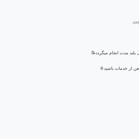
دد.
 بلند مدت انجام میگردد📝
عن از خدمات باشید📎