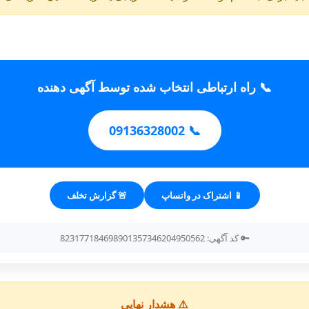
📞 راه ارتباطی انتخاب شده توسط آگهی دهنده
📞 09136328002
📱 اشتراک در واتساپ
🚨 گزارش تخلف
🔑 کد آگهی: 823177184698901357346204950562
⚠️ هشدار نهایی