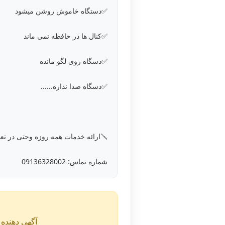
✅دستگاه خاموش روشن میشود
✅کنال ها در حافظه نمی ماند
✅دسگاه روی لگو مانده
✅دسگاه صدا نداره......
🪛ارائه خدمات همه روزه وحتی در تعطیلات تماس بگیرید تا مشاوره وانجام کار هماهنگ شود🪛
شماره تماس: 09136328002
آگهی دهنده ن