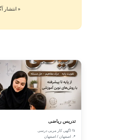
« انتشار آگهی در سایت کار۵۰ به 
تدریس ریاضی
📂 اگهی کار مربی درسی
📍 اصفهان / اصفهان