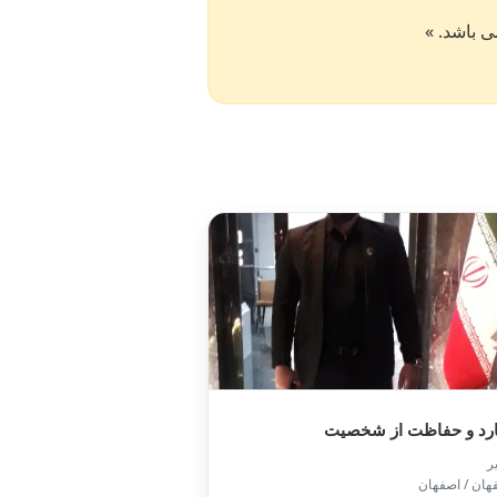
بادیگارد و حفاظت از 

📍 اصفهان / 