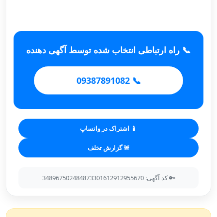
📞 راه ارتباطی انتخاب شده توسط آگهی دهنده
📞 09387891082
📱 اشتراک در واتساپ
🚨 گزارش تخلف
🔑 کد آگهی: 348967502484873301612912955670