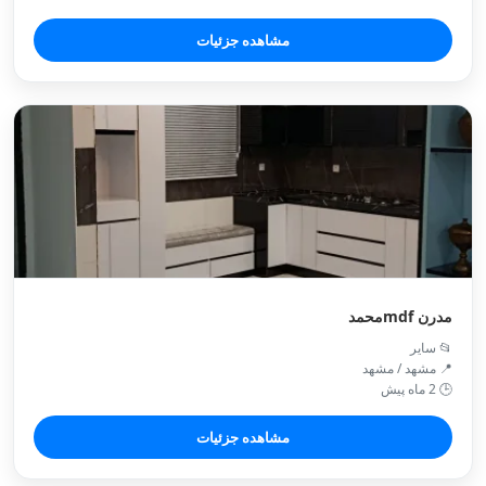
مشاهده جزئیات
مدرن mdfمحمد
📂 سایر
📍 مشهد / مشهد
🕒 2 ماه پیش
مشاهده جزئیات