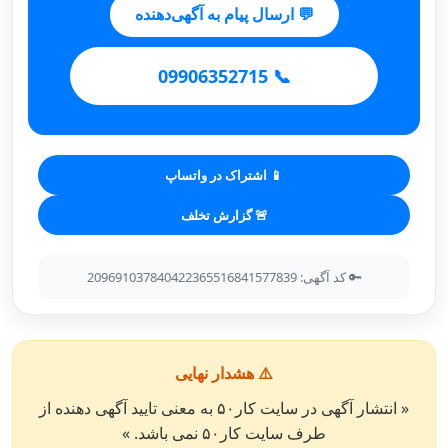
💬 ارسال پیام به آگهی‌دهنده
📞 09906352715
📱 اشتراک در واتساپ
🚨 گزارش تخلف
🔑 کد آگهی: 209691037840422365516841577839
⚠️ هشدار نهایی
« انتشار آگهی در سایت کار۵۰ به معنی تایید آگهی دهنده از
طرف سایت کار۵۰ نمی باشد. »