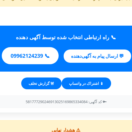
📞 راه ارتباطی انتخاب شده توسط آگهی دهنده
📞 09962124239
💬 ارسال پیام به آگهی‌دهنده
📱 اشتراک در واتساپ
🚨 گزارش تخلف
🔑 کد آگهی: 581777290246913025169865334084
⚠️ هشدار نهایی