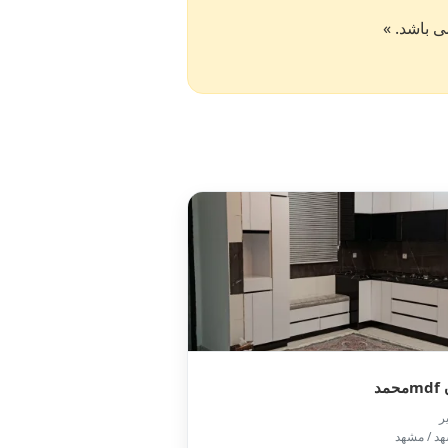
مد

📍 مشهد 