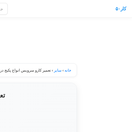
کار۵۰
خانه
›
سایر
›
تعمیر کارو سرویس انواع پکیج د
تع