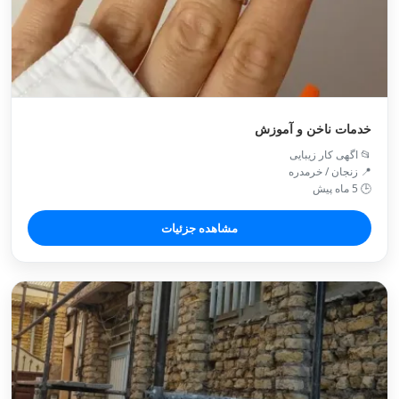
خدمات ناخن و آموزش
📂 اگهی کار زیبایی
📍 زنجان / خرمدره
🕒 5 ماه پیش
مشاهده جزئیات