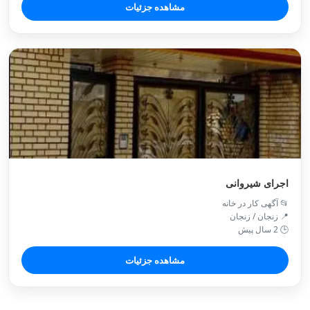
مشاهده جزئیات
اجرای شیروانی
📂 آگهی کار در خانه
📍 زنجان / زنجان
🕒 2 سال پیش
مشاهده جزئیات