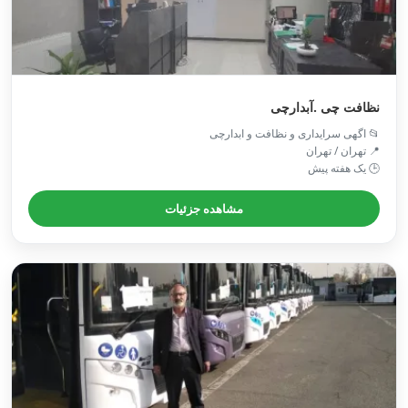
نظافت چی .آبدارچی
📂 اگهی سرایداری و نظافت و ابدارچی
📍 تهران / تهران
🕒 یک هفته پیش
مشاهده جزئیات