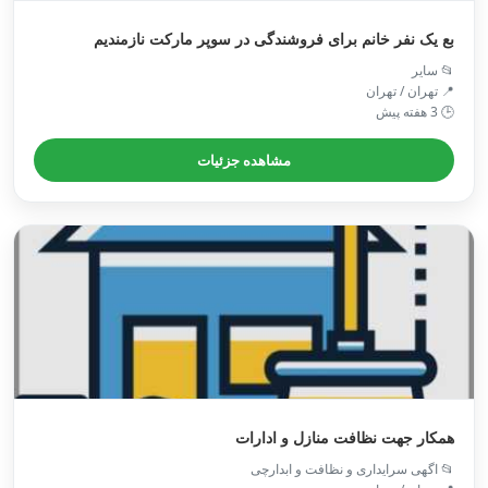
بع یک نفر خانم برای فروشندگی در سوپر مارکت نازمندیم
📂 سایر
📍 تهران / تهران
🕒 3 هفته پیش
مشاهده جزئیات
همکار جهت نظافت منازل و ادارات
📂 اگهی سرایداری و نظافت و ابدارچی