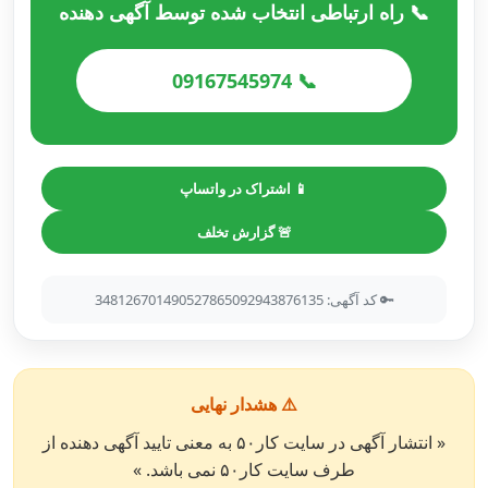
📞 راه ارتباطی انتخاب شده توسط آگهی دهنده
📞 09167545974
📱 اشتراک در واتساپ
🚨 گزارش تخلف
🔑 کد آگهی: 348126701490527865092943876135
⚠️ هشدار نهایی
« انتشار آگهی در سایت کار۵۰ به معنی تایید آگهی دهنده از
طرف سایت کار۵۰ نمی باشد. »