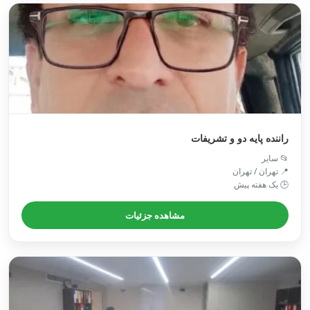
راننده پایه دو و تشریفات
📂 سایر
📍 تهران / تهران
🕒 یک هفته پیش
مشاهده جزئیات