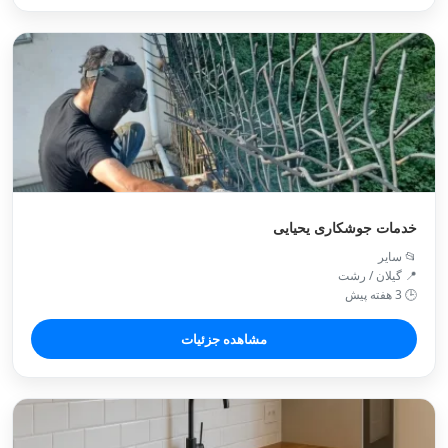
خدمات جوشکاری یحیایی
📂 سایر
📍 گیلان / رشت
🕒 3 هفته پیش
مشاهده جزئیات