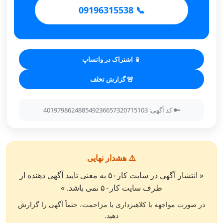
📞 09196315538
📱 اشتراک در واتساپ
🚨 گزارش تخلف
🔑 کد آگهی: 401979862488549236657320715103
⚠️ هشدار نهایی
« انتشار آگهی در سایت کار۵۰ به معنی تایید آگهی دهنده از
طرف سایت کار۵۰ نمی باشد. »
در صورت مواجهه با کلاهبرداری یا مزاحمت، حتماً آگهی را گزارش
دهید.