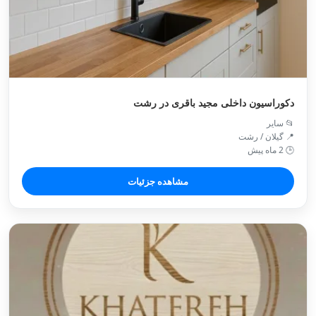
دکوراسیون داخلی مجید باقری در رشت
📂 سایر
📍 گیلان / رشت
🕒 2 ماه پیش
مشاهده جزئیات