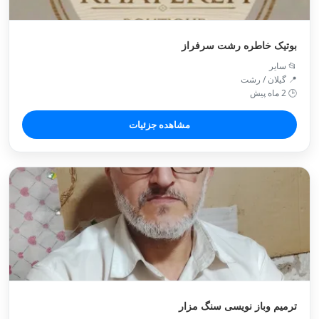
بوتیک خاطره رشت سرفراز
📂 سایر
📍 گیلان / رشت
🕒 2 ماه پیش
مشاهده جزئیات
ترمیم وباز نویسی سنگ مزار