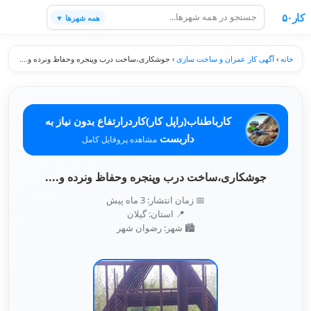
کار۵۰
همه شهرها ▼
خانه
›
آگهی کار عمران و ساخت سازی
›
جوشکاری،ساخت درب وپنجره وحفاظ ونرده و....
کارباطناب(راپل کار)کاردرارتفاع بدون نیاز به
داربست
مشاهده پروفایل کامل
جوشکاری،ساخت درب وپنجره وحفاظ ونرده و....
📅 زمان انتشار: 3 ماه پیش
📍 استان: گیلان
🏙️ شهر: رضوان شهر