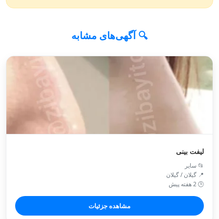
🔍 آگهی‌های مشابه
لیفت بینی
📂 سایر
📍 گیلان / گیلان
🕒 2 هفته پیش
مشاهده جزئیات