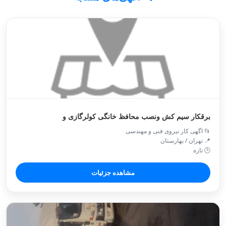
برقکار سیم کش ونصب محافظ خانگی کولرگازی و
📂 اگهی کار نیروی فنی و مهندسی
📍 تهران / بهارستان
🕒 تازه
مشاهده جزئیات