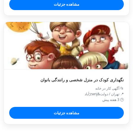
مشاهده جزئیات
نگهداری کودک در منزل شخصی و رانندگی بانوان
📂 آگهی کار در خانه
📍 تهران / دولت&zwnj;آباد
🕒 3 هفته پیش
مشاهده جزئیات