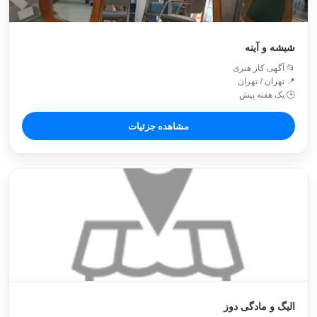
شیشه و آینه
📂 آگهی کار هنری
📍 تهران / تهران
🕒 یک هفته پیش
مشاهده جزئیات
الیگ و مادگی دوز