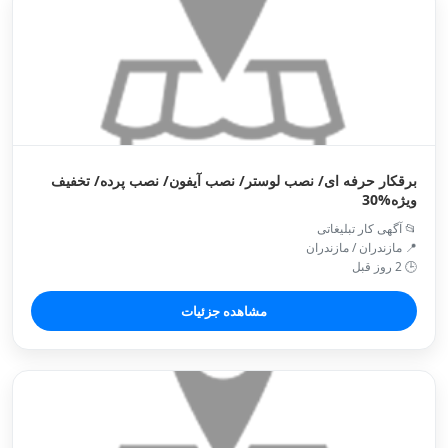
برقکار حرفه ای/ نصب لوستر/ نصب آیفون/ نصب پرده/ تخفیف
ویژه%30
📂 آگهی کار تبلیغاتی
📍 مازندران / مازندران
🕒 2 روز قبل
مشاهده جزئیات