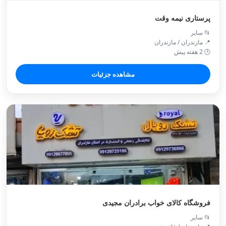
پرستاری نیمه وقت
📂 سایر
📍 مازندران / مازندران
🕒 2 هفته پیش
مشاهده جزئیات
فروشگاه کالای خواب برادران مجیدی
📂 سایر