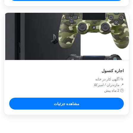
اجاره کنسول
📂 آگهی کار در خانه
📍 مازندران / اميركلا
🕒 2 ماه پیش
مشاهده جزئیات