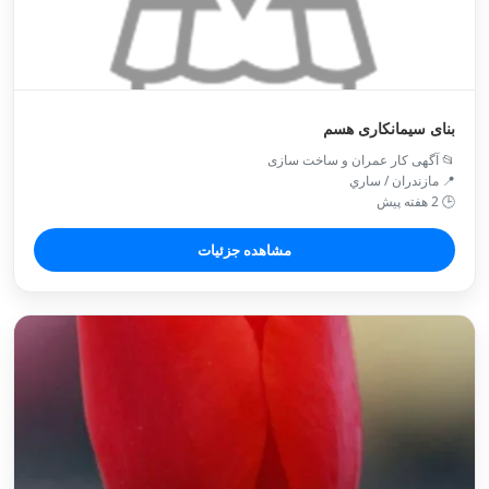
بنای سیمانکاری هسم
📂 آگهی کار عمران و ساخت سازی
📍 مازندران / ساري
🕒 2 هفته پیش
مشاهده جزئیات