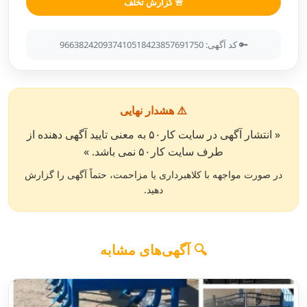
🚨 گزارش تخلف
🔑 کد آگهی: 966382420937410518423857691750
⚠️ هشدار نهایی
« انتشار آگهی در سایت کار۵۰ به معنی تایید آگهی دهنده از
طرف سایت کار۵۰ نمی باشد. »
در صورت مواجهه با کلاهبرداری یا مزاحمت، حتماً آگهی را گزارش
دهید.
🔍 آگهی‌های مشابه