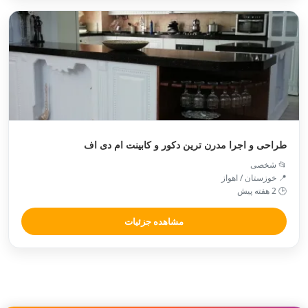
طراحی و اجرا مدرن ترین دکور و کابینت ام دی اف
📂 شخصی
📍 خوزستان / اهواز
🕒 2 هفته پیش
مشاهده جزئیات