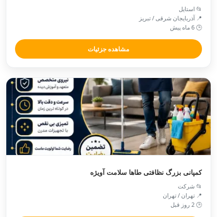
📂 استایل
📍 آذربایجان شرقی / تبريز
🕒 6 ماه پیش
مشاهده جزئیات
کمپانی بزرگ نظافتی طاها سلامت آویژه
📂 شرکت
📍 تهران / تهران
🕒 2 روز قبل