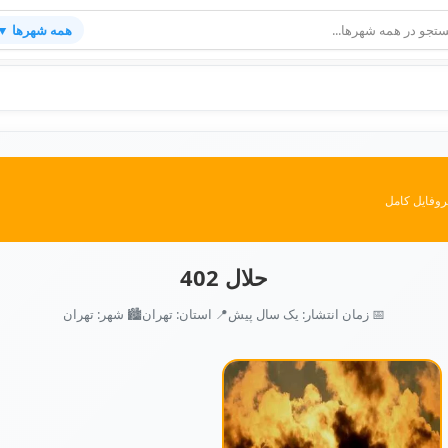
همه شهرها ▼
روفایل کامل
حلال 402
📅 زمان انتشار: یک سال پیش
📍 استان: تهران
🏙️ شهر: تهران