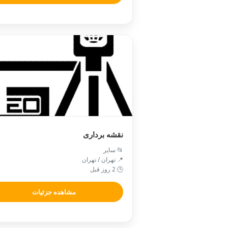
نقشه برداری
📂 سایر
📍 تهران / تهران
🕒 2 روز قبل
مشاهده جزئیات