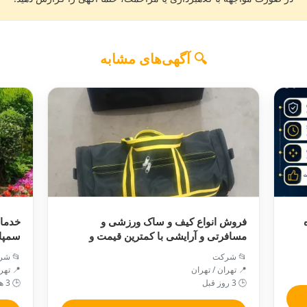
🔍 آگهی‌های مشابه
فروش انواع کیف و ساک ورزشی و
خدمات
مسافرتی و آرایشی با کمترین قیمت و
سمپا
کیفیت عالی موجود است
📂 شرکت
📂 شر
📍 تهران / تهران
📍 تهر
🕒 3 روز قبل
🕒 3 هفته پیش