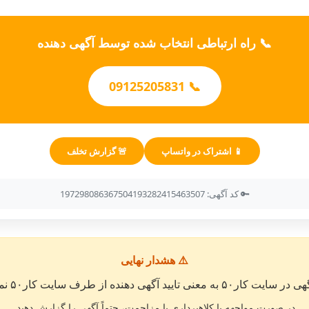
📞 راه ارتباطی انتخاب شده توسط آگهی دهنده
📞 09125205831
📱 اشتراک در واتساپ
🚨 گزارش تخلف
🔑 کد آگهی: 197298086367504193282415463507
⚠️ هشدار نهایی
معنی تایید آگهی دهنده از طرف سایت کار۵۰ نمی باشد. »
در صورت مواجهه با کلاهبرداری یا مزاحمت، حتماً آگهی را گزارش دهید.