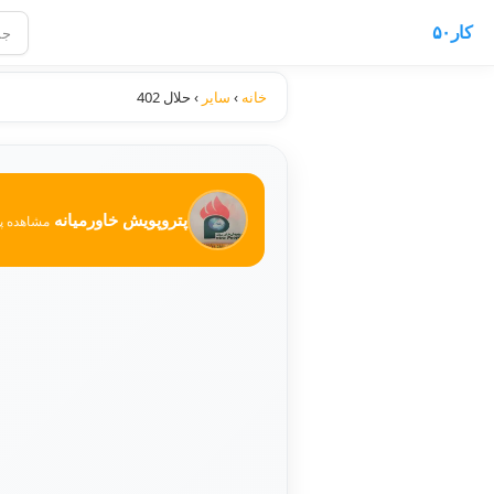
کار۵۰
خانه
›
سایر
›
حلال 402
پتروپویش خاورمیانه
مشاهده پ