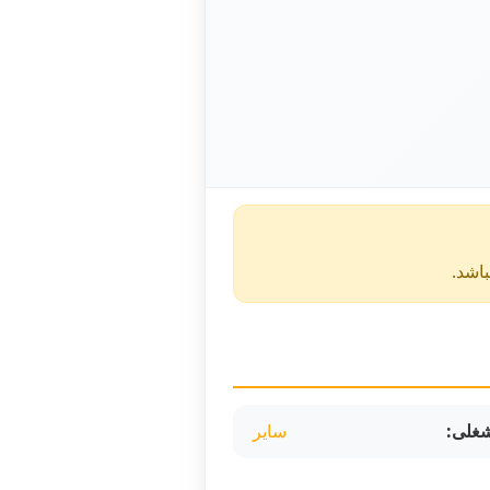
غلی:
سایر