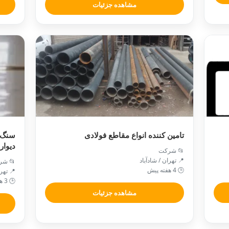
مشاهده جزئیات
تامین کننده انواع مقاطع فولادی
سنگ 
دیوار
📂 شرکت
📍 تهران / شادآباد
📂 شر
🕒 4 هفته پیش
📍 تهر
🕒 3 هفته پیش
مشاهده جزئیات