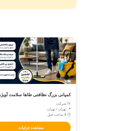
کمپانی بزرگ نظافتی طاها سلامت آویژه
📂 شرکت
📍 تهران / تهران
🕒 6 ساعت قبل
مشاهده جزئیات