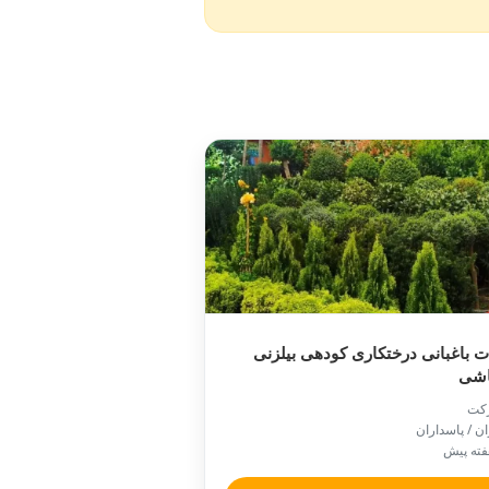
 باغبانی درختکاری کودهی بیلزنی
شی
کت
ان / پاسداران