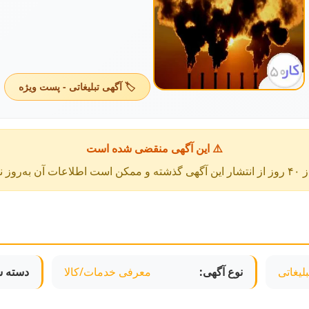
🏷️ آگهی تبلیغاتی - پست ویژه
⚠️ این آگهی منقضی شده است
عات آن به‌روز نباشد.
لیغاتی
نوع آگهی:
معرفی خدمات/کالا
دسته ش