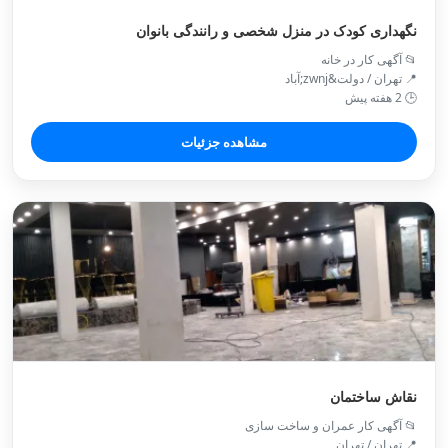
نگهداری کودک در منزل شخصی و رانندگی بانوان
📂 آگهی کار در خانه
📍 تهران / دولت&zwnj;آباد
🕒 2 هفته پیش
مشاهده جزئیات
نقاش ساختمان
📂 آگهی کار عمران و ساخت سازی
📍 تهران / تهران