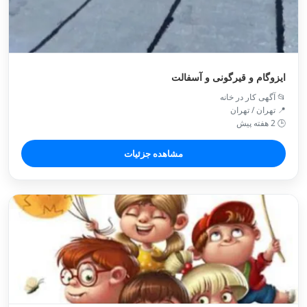
ایزوگام و قیرگونی و آسفالت
📂 آگهی کار در خانه
📍 تهران / تهران
🕒 2 هفته پیش
مشاهده جزئیات