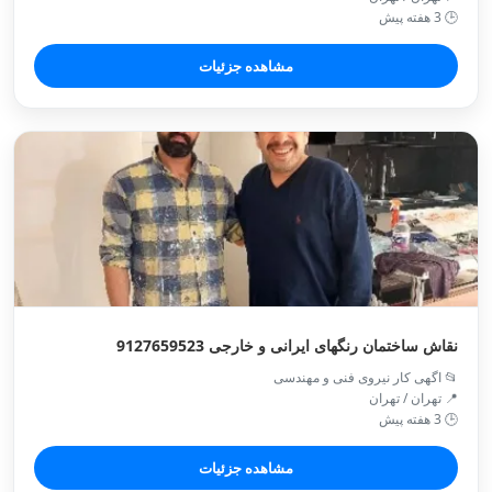
🕒 3 هفته پیش
مشاهده جزئیات
نقاش ساختمان رنگهای ایرانی و خارجی 9127659523
📂 اگهی کار نیروی فنی و مهندسی
📍 تهران / تهران
🕒 3 هفته پیش
مشاهده جزئیات