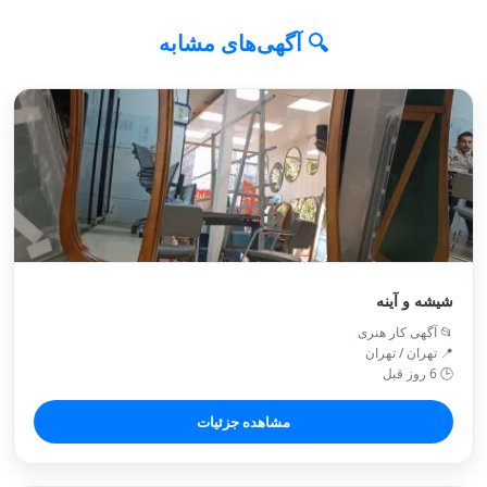
🔍 آگهی‌های مشابه
شیشه و آینه
📂 آگهی کار هنری
📍 تهران / تهران
🕒 6 روز قبل
مشاهده جزئیات